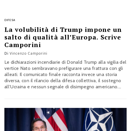
DIFESA
La volubilità di Trump impone un
salto di qualità all’Europa. Scrive
Camporini
Di
Vincenzo Camporini
Le dichiarazioni incendiarie di Donald Trump alla vigilia del
vertice Nato sembravano prefigurare una frattura con gli
alleati. Il comunicato finale racconta invece una storia
diversa, con il rilancio della difesa collettiva, il sostegno
all’Ucraina e nessun segnale di disimpegno americano.
Proprio questa distanza tra retorica e decisioni, però,
rafforza la necessità per l’Europa di dotarsi finalmente di
una capacità politica e militare più autonoma all’interno
dell’Alleanza. La riflessione del generale Vincenzo
Camporini