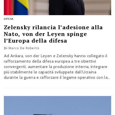
DIFESA
Zelensky rilancia l’adesione alla
Nato, von der Leyen spinge
l’Europa della difesa
Di
Marco De Robertis
Ad Ankara, von der Leyen e Zelensky hanno collegato il
rafforzamento della difesa europea a tre obiettivi
convergenti, aumentare la produzione interna, integrare
più stabilmente le capacità sviluppate dall’Ucraina
durante la guerra e rafforzare il legame operativo con la
Nato. Nel discorso del presidente ucraino questo
passaggio assume anche un valore politico più netto,
perché l’esperienza maturata su droni, difesa aerea e
innovazione militare viene proposta non solo come base
per una cooperazione industriale, ma come argomento a
favore dell’ingresso di Kyiv nell’Alleanza