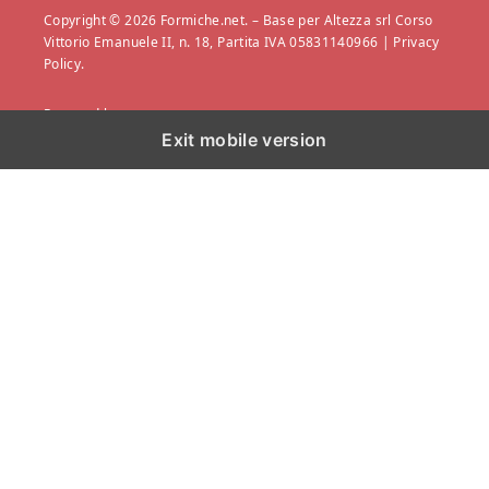
Copyright © 2026 Formiche.net. – Base per Altezza srl Corso
Vittorio Emanuele II, n. 18, Partita IVA 05831140966 |
Privacy
Policy.
Powered by
Exit mobile version