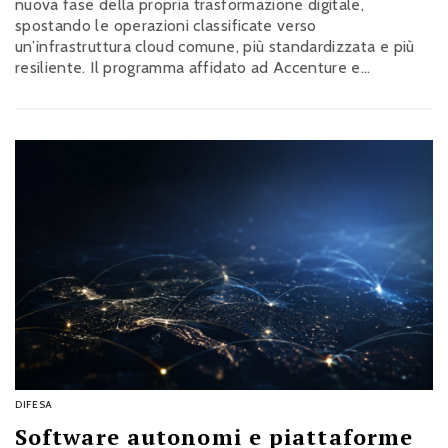
nuova fase della propria trasformazione digitale,
spostando le operazioni classificate verso
un’infrastruttura cloud comune, più standardizzata e più
resiliente. Il programma affidato ad Accenture e
Leonardo punta a rafforzare sicurezza, interoperabilità e
continuità operativa, mentre la componente Zero trust
affidata a Leonardo mostra quanto la cybersicurezza sia
ormai parte integrante della capacità militare
dell’Alleanza
DIFESA
Software autonomi e piattaforme