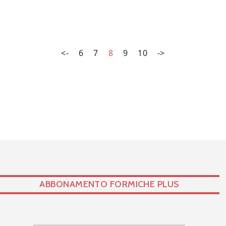
strategici all’università di St Andrews e Non-resident
fellow del Nato Defense College
<-
6
7
8
9
10
->
ABBONAMENTO FORMICHE PLUS