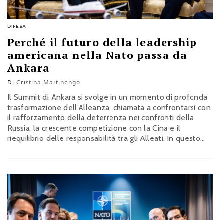
DIFESA
Perché il futuro della leadership
americana nella Nato passa da
Ankara
Di
Cristina Martinengo
Il Summit di Ankara si svolge in un momento di profonda
trasformazione dell’Alleanza, chiamata a confrontarsi con
il rafforzamento della deterrenza nei confronti della
Russia, la crescente competizione con la Cina e il
riequilibrio delle responsabilità tra gli Alleati. In questo
contesto, una maggiore assunzione di responsabilità da
parte degli europei è considerata essenziale per
consentire a Washington di concentrare maggiori risorse
sull’Indo-Pacifico. L’analisi di Cristina Martinengo,
Programma Stati Uniti del Centro Studi Geopolitica.info