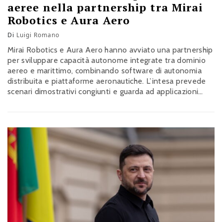
aeree nella partnership tra Mirai
Robotics e Aura Aero
Di
Luigi Romano
Mirai Robotics e Aura Aero hanno avviato una partnership
per sviluppare capacità autonome integrate tra dominio
aereo e marittimo, combinando software di autonomia
distribuita e piattaforme aeronautiche. L’intesa prevede
scenari dimostrativi congiunti e guarda ad applicazioni
civili e militari, nel quadro di un rafforzamento delle
tecnologie europee nei settori dei sistemi coordinati e
della minore dipendenza da fornitori extra-Ue