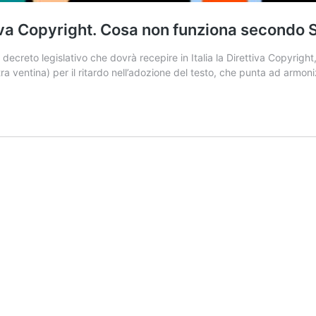
ttiva Copyright. Cosa non funziona secondo
 di decreto legislativo che dovrà recepire in Italia la Direttiva Copyri
tra ventina) per il ritardo nell’adozione del testo, che punta ad armo