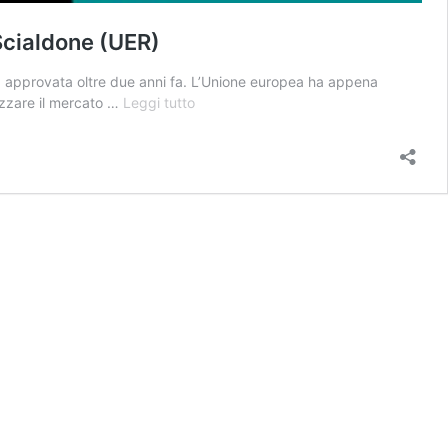
 Scialdone (UER)
ght, approvata oltre due anni fa. L’Unione europea ha appena
Il
nizzare il mercato …
Leggi tutto
governo
dà
l’ok
al
decreto
sulla
Direttiva
Copyright.
Cosa
non
funziona
secondo
Scialdone
(UER)