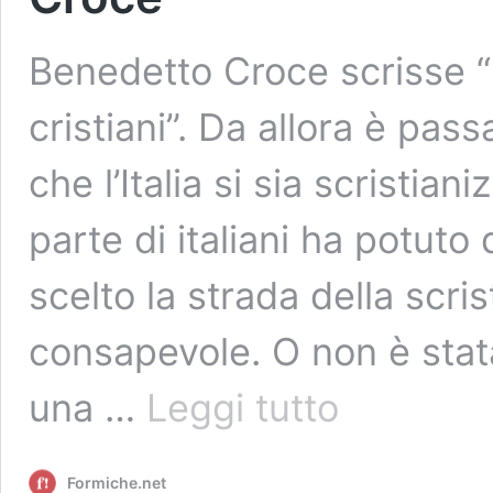
Benedetto Croce scrisse 
cristiani”. Da allora è pa
che l’Italia si sia scristia
parte di italiani ha potut
scelto la strada della scr
consapevole. O non è stata 
Perché
una …
Leggi tutto
Francesco
da
Fazio
Formiche.net
mi