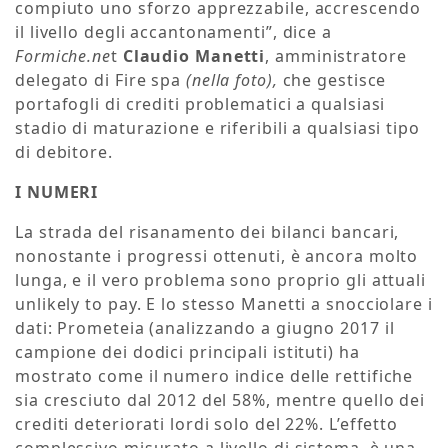
compiuto uno sforzo apprezzabile, accrescendo
il livello degli accantonamenti”, dice a
Formiche.ne
t
Claudio Manetti
, amministratore
delegato di Fire spa
(nella foto),
che gestisce
portafogli di crediti problematici a qualsiasi
stadio di maturazione e riferibili a qualsiasi tipo
di debitore.
I NUMERI
La strada del risanamento dei bilanci bancari,
nonostante i progressi ottenuti, è ancora molto
lunga, e il vero problema sono proprio gli attuali
unlikely to pay. E lo stesso Manetti a snocciolare i
dati: Prometeia (analizzando a giugno 2017 il
campione dei dodici principali istituti) ha
mostrato come il numero indice delle rettifiche
sia cresciuto dal 2012 del 58%, mentre quello dei
crediti deteriorati lordi solo del 22%. L’effetto
complessivo misurato a livello di sistema è una