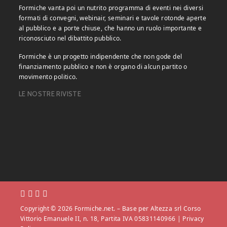
Formiche vanta poi un nutrito programma di eventi nei diversi
formati di convegni, webinair, seminari e tavole rotonde aperte
al pubblico e a porte chiuse, che hanno un ruolo importante e
riconosciuto nel dibattito pubblico.
Formiche è un progetto indipendente che non gode del
finanziamento pubblico e non è organo di alcun partito o
movimento politico.
LE NOSTRE RIVISTE
Copyright © 2026 Formiche.net. – Base per Altezza srl Corso
Vittorio Emanuele II, n. 18, Partita IVA 05831140966 |
Privacy