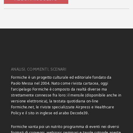
ANALISI, COMMENTI, SCENARI
Formiche è un progetto culturale ed editoriale fondato da
Paolo Messa nel 2004. Nato come rivista cartacea, oggi
l’arcipelago Formiche è composto da realtà diverse ma
strettamente connesse fra loro: il mensile (disponibile anche in
versione elettronica), la testata quotidiana on-line
Formiche.net, le riviste specializzate Airpress e Healthcare
Policy e il sito in inglese ed arabo Decode39.
Formiche vanta poi un nutrito programma di eventi nei diversi
formati di convegni, webinair, seminari e tavole rotonde aperte