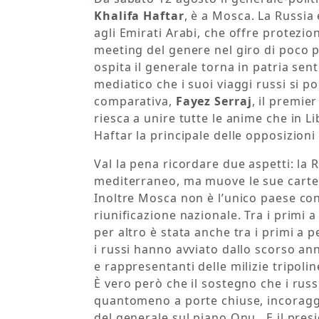
Khalifa Haftar
, è a Mosca. La Russia 
agli Emirati Arabi, che offre protezio
meeting del genere nel giro di poco pi
ospita il generale torna in patria sen
mediatico che i suoi viaggi russi si 
comparativa,
Fayez Serraj
, il premie
riesca a unire tutte le anime che in L
Haftar la principale delle opposizioni 
Val la pena ricordare due aspetti: la R
mediterraneo, ma muove le sue carte 
Inoltre Mosca non è l’unico paese con
riunificazione nazionale. Tra i primi a
per altro è stata anche tra i primi a p
i russi hanno avviato dallo scorso ann
e rappresentanti delle milizie tripol
È vero però che il sostegno che i rus
quantomeno a porte chiuse, incoraggi
del generale sul piano Onu,. E il pre