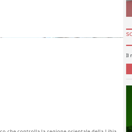
S
Il
co che controlla la regione orientale della Libia,