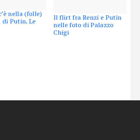
’è nella (folle)
Il flirt fra Renzi e Putin
a di Putin. Le
nelle foto di Palazzo
Chigi