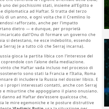
è uno dei pochissimi stati, insieme all’Egitto e
ne diplomatica ad Haftar. Si tratta del terzo
ù di un anno, e ogni volta che il Cremlino lo
tendosi rafforzato, anche per l’impatto
portano dietro — e dunque, per proprietà
r incaricato dall’Onu di formare un governo che
ibia si detestano, ne esce indebolito, essendo
a Serraj (e a tutto ciò che Serraj incarna).
ussia gioca la partita libica con l’interesse del
coprendole con l’alone della mediazione.
vinto che Haftar vada incluso nel processo di
 sostenerlo sono stati la Francia e l’Italia, Roma
ensare di includere la Russia nel dossier libico. E
o i propri interessati contatti, anche con Serraj
ine e misurtine che appoggiano il piano onusiano.
si danno ad Haftar dev’essere qualcosa che,
a le mire egemoniche e le posture distruttive
sidente
Vladimir Putin
usa la situazione per