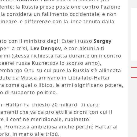
dente: la Russia prese posizione contro l’azione
la considera un fallimento occidentale, e non
ineare le differenze con la linea tenuta dalla
ato con il ministro degli Esteri russo
Sergey
per la crisi,
Lev Dengov
, e con alcuni alti
armi (stessa richiesta fatta durante un incontro
taerei russa Kuznetsov lo scorso anno),
mbargo Onu su cui pure la Russia s’è allineata
ute da Mosca arrivano in Libia-lato-Haftar
erra come quello libico, le armi significano potere,
o di supporto politico.
ni Haftar ha chiesto 20 miliardi di euro
amenti che va da proiettili a droni con cui il
e il confine meridionale, rubinetto
a. Promessa ambiziosa anche perché Haftar al
io, in mano alle tribù.