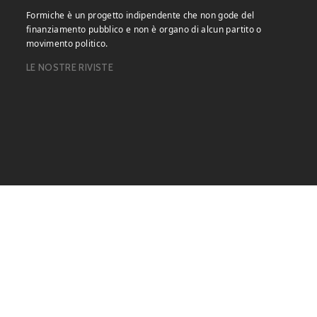
Formiche è un progetto indipendente che non gode del
finanziamento pubblico e non è organo di alcun partito o
movimento politico.
LE NOSTRE RIVISTE
Copyright © 2026 Formiche.net. – Base per Altezza srl Corso
Vittorio Emanuele II, n. 18, Partita IVA 05831140966 |
Privacy
Policy.
Powered by
Exit mobile version