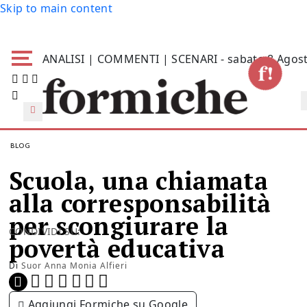
Skip to main content
ANALISI | COMMENTI | SCENARI - sabato 8 Agos
BLOG
Scuola, una chiamata
alla corresponsabilità
per scongiurare la
CONDIVIDI SU:
povertà educativa
Di
Suor Anna Monia Alfieri
Aggiungi Formiche su Google