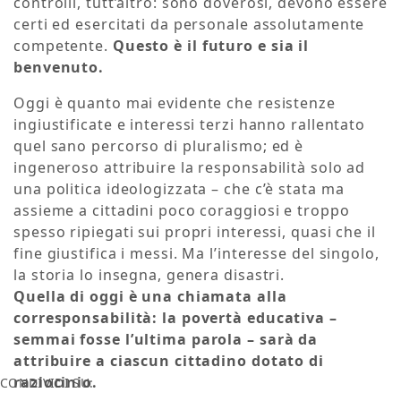
controlli, tutt’altro: sono doverosi, devono essere
certi ed esercitati da personale assolutamente
competente.
Questo è il futuro e sia il
benvenuto.
Oggi è quanto mai evidente che resistenze
ingiustificate e interessi terzi hanno rallentato
quel sano percorso di pluralismo; ed è
ingeneroso attribuire la responsabilità solo ad
una politica ideologizzata – che c’è stata ma
assieme a cittadini poco coraggiosi e troppo
spesso ripiegati sui propri interessi, quasi che il
fine giustifica i messi. Ma l’interesse del singolo,
la storia lo insegna, genera disastri.
Quella di oggi è una chiamata alla
corresponsabilità: la povertà educativa –
semmai fosse l’ultima parola – sarà da
attribuire a ciascun cittadino dotato di
raziocinio.
CONDIVIDI SU: