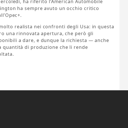
mercoledì, ha riferito l’American Automobile
shington ha sempre avuto un occhio critico
all’Opec+.
lto realista nei confronti degli Usa: in questa
ero una rinnovata apertura, che però gli
onibili a dare, e dunque la richiesta — anche
a quantità di produzione che li rende
ltata.