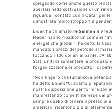
spiegando come anche questo tentativ
apertasi nella costruzione di un rinn
riguarda i contatti con il Qatar per le
dimostrata molto (troppo?) dipendent
Biden ha chiamato
re Salman
il 9 feb
leader hanno ribadito un comune “impe
energetiche globali”, ha detto la Casa 
mandato i prezzi del petrolio al mass
toccando i 100 dollari al barile. L’Arab
Stati Uniti di aumentare la produzio
l’organizzazione di produttori di petr
“Non fingerò che [un’ancora potenzial
ha detto Biden: “Ci stiamo preparando 
nostra disposizione per fornire solli
manifestando come l’interesse del pre
sempre quello di tenere il prezzo alla
americani risentono più direttamente.