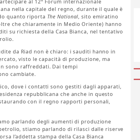
artecipare al 12° Forum internazionale
mana nella capitale del regno, durante il quale è
do quanto riporta
The National
, sito emiratino
oltre che chiaramente in Medio Oriente) hanno
iti su richiesta della Casa Bianca, nel tentativo
rolio.
ite da Riad non è chiaro: i sauditi hanno in
ercato, visto le capacità di produzione, ma
n sono raffreddati. Dai tempi
sono cambiate.
co, dove i contatti sono gestiti dagli apparati,
presidenza repubblicana che anche in questo
staurando con il regno rapporti personali,
tiamo parlando degli aumenti di produzione
etrolio, stiamo parlando di rilasci dalle riserve
corsa l’addetta stampa della Casa Bianca