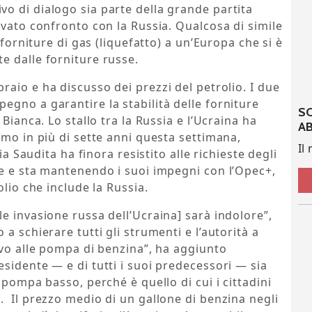
o di dialogo sia parte della grande partita
ovato confronto con la Russia. Qualcosa di simile
 forniture di gas (liquefatto) a un’Europa che si è
e dalle forniture russe.
braio e ha discusso dei prezzi del petrolio. I due
gno a garantire la stabilità delle forniture
S
Bianca. Lo stallo tra la Russia e l’Ucraina ha
A
imo in più di sette anni questa settimana,
Il
ia Saudita ha finora resistito alle richieste degli
ne e sta mantenendo i suoi impegni con l’Opec+,
olio che include la Russia.
e invasione russa dell’Ucraina] sarà indolore”,
a schierare tutti gli strumenti e l’autorità a
evo alle pompa di benzina”, ha aggiunto
sidente — e di tutti i suoi predecessori — sia
 pompa basso, perché è quello di cui i cittadini
 Il prezzo medio di un gallone di benzina negli