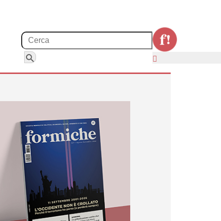
Search for:
Search Button
re le produzioni