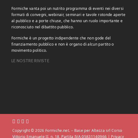
Formiche vanta poi un nutrito programma di eventi nei diversi
formati di convegni, webinair, seminari e tavole rotonde aperte
al pubblico e a porte chiuse, che hanno un ruolo importante e
riconosciuto nel dibattito pubblico.
Formiche è un progetto indipendente che non gode del
finanziamento pubblico e non è organo di alcun partito o
movimento politico.
LE NOSTRE RIVISTE
Copyright © 2026 Formiche.net. – Base per Altezza srl Corso
Vittorio Emanuele II, n. 18, Partita IVA 05831140966 |
Privacy