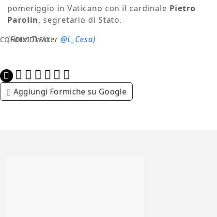
pomeriggio in Vaticano con il cardinale
Pietro
Parolin
, segretario di Stato.
(Foto: Twitter
@L_Cesa
)
CONDIVIDI SU:
Aggiungi Formiche su Google