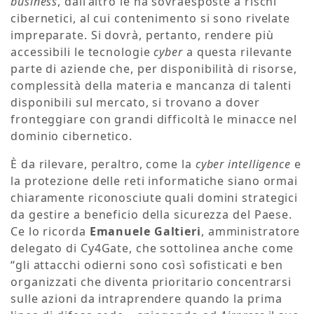
business
, dall’altro le ha sovraesposte a rischi
cibernetici, al cui contenimento si sono rivelate
impreparate. Si dovrà, pertanto, rendere più
accessibili le tecnologie
cyber
a questa rilevante
parte di aziende che, per disponibilità di risorse,
complessità della materia e mancanza di talenti
disponibili sul mercato, si trovano a dover
fronteggiare con grandi difficoltà le minacce nel
dominio cibernetico.
È da rilevare, peraltro, come la
cyber intelligence
e
la protezione delle reti informatiche siano ormai
chiaramente riconosciute quali domini strategici
da gestire a beneficio della sicurezza del Paese.
Ce lo ricorda
Emanuele Galtieri
, amministratore
delegato di Cy4Gate, che sottolinea anche come
“gli attacchi odierni sono così sofisticati e ben
organizzati che diventa prioritario concentrarsi
sulle azioni da intraprendere quando la prima