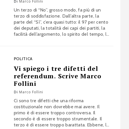
Di
Marco Follini
Un terzo di “No”, grosso modo, fa più di un
terzo di soddisfazione. Dall’altra parte, la
parte del “Sì”, c’era quasi tutto: il 97 per cento
dei deputati, la totalità dei capi dei partiti, la
facilità dell’argomento, lo spirito del tempo, le
forbici imbracciate dai grillini, la lunga semina
dell’antipolitica. Per i professionisti della
demagogia si trattava, al più, di…
POLITICA
Vi spiego i tre difetti del
referendum. Scrive Marco
Follini
Di
Marco Follini
Ci sono tre difetti che una riforma
costituzionale non dovrebbe mai avere. Il
primo è di essere troppo controversa. Il
secondo è di essere troppo strumentale. Il
terzo è di essere troppo barattata. Ebbene, la