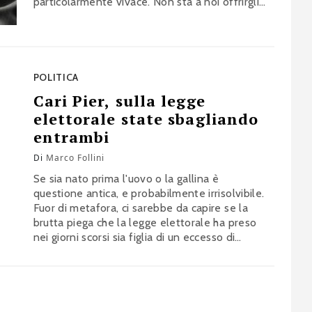
particolarmente vivace. Non sta a noi offrirgli
consigli, né esercitare pressioni, né impetrare
benedizioni. Tantomeno mettergli paletti.
Detto questo, non penso che il premier abbia
interesse a chiamare a raccolta…
POLITICA
Cari Pier, sulla legge
elettorale state sbagliando
entrambi
Di
Marco Follini
Se sia nato prima l'uovo o la gallina è
questione antica, e probabilmente irrisolvibile.
Fuor di metafora, ci sarebbe da capire se la
brutta piega che la legge elettorale ha preso
nei giorni scorsi sia figlia di un eccesso di
rigidità da parte del Pd oppure di un eccesso
di disinvoltura da parte di tutti gli altri. La mia
opinione…