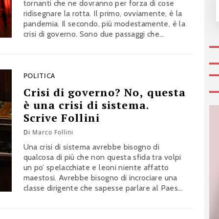
tornanti che ne dovranno per forza di cose
ridisegnare la rotta. Il primo, ovviamente, è la
pandemia. Il secondo, più modestamente, è la
crisi di governo. Sono due passaggi che
richiedono tutti e due, fortissimamente, un
ritorno di fiducia. Il commento di Marco Follini
POLITICA
Crisi di governo? No, questa
è una crisi di sistema.
Scrive Follini
Di
Marco Follini
Una crisi di sistema avrebbe bisogno di
qualcosa di più che non questa sfida tra volpi
un po’ spelacchiate e leoni niente affatto
maestosi. Avrebbe bisogno di incrociare una
classe dirigente che sapesse parlare al Paese
lontano, risvegliarne le energie, offrirgli uno
specchio capace di far vedere le difficoltà che
abbiamo davanti a noi. Il commento di Marco