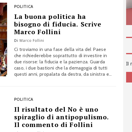
Follini
POLITICA
La buona politica ha
bisogno di fiducia. Scrive
Marco Follini
Di
Marco Follini
Ci troviamo in una fase della vita del Paese
che richiederebbe soprattutto di investire in
due risorse: la fiducia e la pazienza. Guarda
Il
caso, i due bastioni che la demagogia di tutti
questi anni, propalata da destra, da sinistra e
perfino dal centro, ha grandiosamente
abbattuto con il suo furore polemico. Il
commento di Marco Follini
POLITICA
Il risultato del No è uno
spiraglio di antipopulismo.
Il commento di Follini