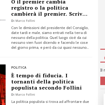
O il premier cambia
registro o la politica
cambierà il premier. Scrive
Follini
Di
Marco Follini
Con le dimissioni del presidente del Consiglio,
date tardi e male, siamo entrati nella terra di
nessuno della politica. Quel luogo cioè da cui
nessuno vien fuori dicendo e facendo le cose
del giorno prima, e però da cui quasi nessuno
al momento ha idea di come si possa uscire,
ma… Il nodo di Conte secondo Marco Follini
POLITICA
Il
È tempo di fiducia. I
tornanti della politica
populista secondo Follini
Di
Marco Follini
La politica populista si trova ad affrontare due