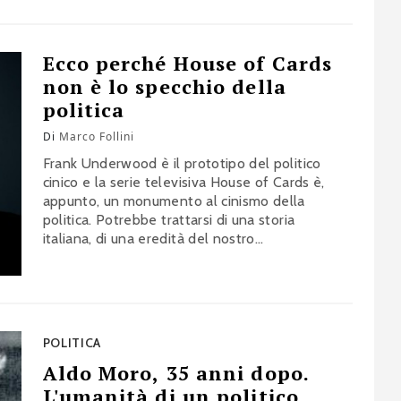
riforma che viene sottoposta a referendum il
20-21 settembre li ha tutti e tre, questi difetti.
Primo. Quel testo è stato scritto con furore
Ecco perché House of Cards
da…
non è lo specchio della
politica
Di
Marco Follini
Frank Underwood è il prototipo del politico
cinico e la serie televisiva House of Cards è,
appunto, un monumento al cinismo della
politica. Potrebbe trattarsi di una storia
italiana, di una eredità del nostro
machiavellismo. E invece nasce in Inghilterra e
mette radici negli Stati Uniti, laddove la
politica rivela a volte tratti di sconcertante
ingenuità. Naturalmente si può mettere…
POLITICA
Aldo Moro, 35 anni dopo.
L'umanità di un politico