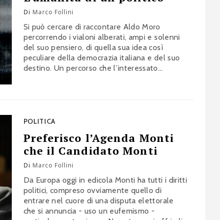
Di
Marco Follini
Si può cercare di raccontare Aldo Moro
percorrendo i vialoni alberati, ampi e solenni
del suo pensiero, di quella sua idea così
peculiare della democrazia italiana e del suo
destino. Un percorso che l’interessato
avrebbe sicuramente gradito – e che
servirebbe anche a fugare la grande quantità
di pregiudizi, meschinità e piccinerie con le
quali spesso continua ad essere interpretato.…
POLITICA
Preferisco l’Agenda Monti
che il Candidato Monti
Di
Marco Follini
Da Europa oggi in edicola Monti ha tutti i diritti
politici, compreso ovviamente quello di
entrare nel cuore di una disputa elettorale
che si annuncia - uso un eufemismo -