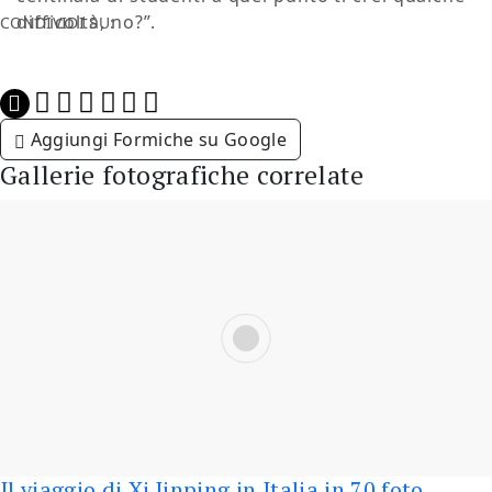
difficoltà, no?”.
CONDIVIDI SU:
Aggiungi Formiche su Google
Gallerie fotografiche correlate
Il viaggio di Xi Jinping in Italia in 70 foto