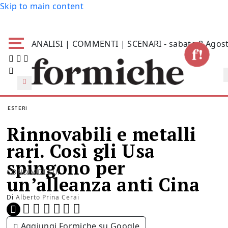
Skip to main content
ANALISI | COMMENTI | SCENARI - sabato 8 Agos
ESTERI
Rinnovabili e metalli
rari. Così gli Usa
spingono per
CONDIVIDI SU:
un’alleanza anti Cina
Di
Alberto Prina Cerai
Aggiungi Formiche su Google