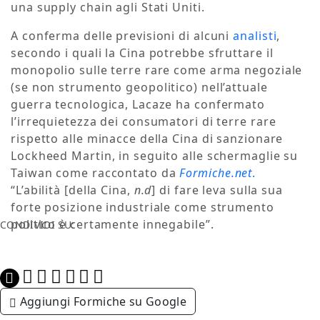
una supply chain agli Stati Uniti.
A conferma delle previsioni di alcuni
analisti
,
secondo i quali la Cina potrebbe sfruttare il
monopolio sulle terre rare come arma negoziale
(se non strumento geopolitico) nell’attuale
guerra tecnologica, Lacaze ha confermato
l’irrequietezza dei consumatori di terre rare
rispetto alle minacce della Cina di sanzionare
Lockheed Martin, in seguito alle schermaglie su
Taiwan come raccontato da
Formiche.net
.
“L’abilità [della Cina,
n.d
] di fare leva sulla sua
forte posizione industriale come strumento
politico è certamente innegabile”.
CONDIVIDI SU:
Aggiungi Formiche su Google