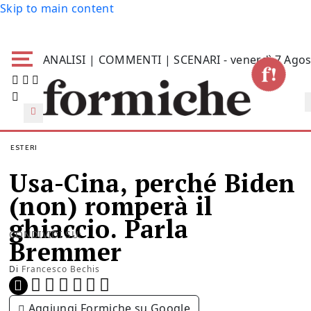
Skip to main content
ANALISI | COMMENTI | SCENARI - venerdì 7 Agos
ESTERI
Usa-Cina, perché Biden
(non) romperà il
ghiaccio. Parla
CONDIVIDI SU:
Bremmer
Di
Francesco Bechis
Aggiungi Formiche su Google