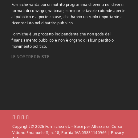
Formiche vanta poi un nutrito programma di eventi nei diversi
formati di convegni, webinair, seminari e tavole rotonde aperte
al pubblico e a porte chiuse, che hanno un ruolo importante e
riconosciuto nel dibattito pubblico.
Formiche è un progetto indipendente che non gode del
finanziamento pubblico e non è organo di alcun partito o
movimento politico.
LE NOSTRE RIVISTE
Copyright © 2026 Formiche.net. – Base per Altezza srl Corso
Vittorio Emanuele II, n. 18, Partita IVA 05831140966 |
Privacy