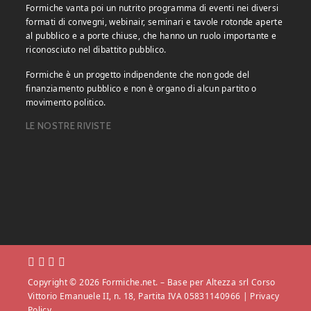
Formiche vanta poi un nutrito programma di eventi nei diversi
formati di convegni, webinair, seminari e tavole rotonde aperte
al pubblico e a porte chiuse, che hanno un ruolo importante e
riconosciuto nel dibattito pubblico.
Formiche è un progetto indipendente che non gode del
finanziamento pubblico e non è organo di alcun partito o
movimento politico.
LE NOSTRE RIVISTE
Copyright © 2026 Formiche.net. – Base per Altezza srl Corso
Vittorio Emanuele II, n. 18, Partita IVA 05831140966 |
Privacy
Policy.