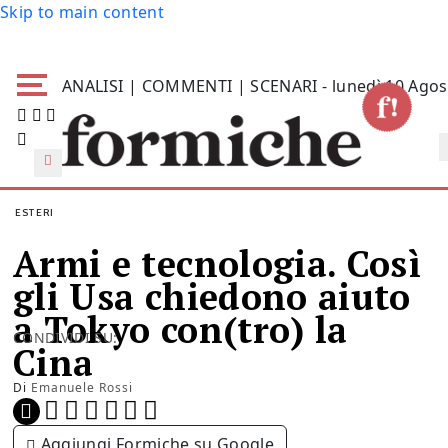
Skip to main content
ANALISI | COMMENTI | SCENARI - lunedì 10 Agos
ESTERI
Armi e tecnologia. Così
gli Usa chiedono aiuto
a Tokyo con(tro) la
CONDIVIDI SU:
Cina
Di
Emanuele Rossi
Aggiungi Formiche su Google