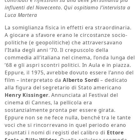
influenti del Novecento. Qui ospitiamo l’intervista a
Luca Martera
La somiglianza fisica in effetti era straordinaria.
A giocare a sfavore erano le circostanze socio-
politiche (e geopolitiche) che attraversavano
l’Italia degli anni ’70. Il crepuscolo della
commedia all’italiana nel cinema, l’onda lunga del
’68 e gli aspri scontri politici. In Aula e in piazza.
Eppure, il 1975, avrebbe dovuto essere l’anno del
film – interpretato da
Alberto Sordi
– dedicato
alla figura del segretario di Stato americano
Henry Kissinger
. Annunciata al Festival del
cinema di Cannes, la pellicola era
sostanzialmente pronta per essere girata.
Eppure non se ne fece nulla, benché tra le tante
voci che si rincorrevano in quel periodo erano
spuntati i nomi di registi del calibro di
Ettore
Scola
e
Billy Wilder
. Quella cellulosa scomoda,