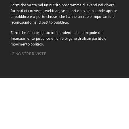
Formiche vanta poi un nutrito programma di eventi nei diversi
formati di convegni, webinair, seminari e tavole rotonde aperte
al pubblico e a porte chiuse, che hanno un ruolo importante e
riconosciuto nel dibattito pubblico.
Formiche è un progetto indipendente che non gode del
finanziamento pubblico e non è organo di alcun partito o
movimento politico.
LE NOSTRE RIVISTE
Copyright © 2026 Formiche.net. – Base per Altezza srl Corso
Vittorio Emanuele II, n. 18, Partita IVA 05831140966 |
Privacy