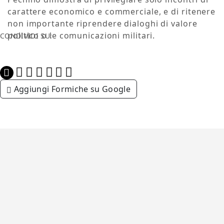
carattere economico e commerciale, e di ritenere
non importante riprendere dialoghi di valore
politico o le comunicazioni militari.
CONDIVIDI SU:
Aggiungi Formiche su Google