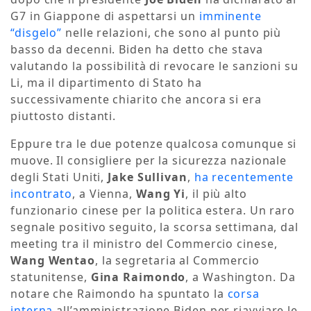
G7 in Giappone di aspettarsi un
imminente
“disgelo”
nelle relazioni, che sono al punto più
basso da decenni. Biden ha detto che stava
valutando la possibilità di revocare le sanzioni su
Li, ma il dipartimento di Stato ha
successivamente chiarito che ancora si era
piuttosto distanti.
Eppure tra le due potenze qualcosa comunque si
muove. Il consigliere per la sicurezza nazionale
degli Stati Uniti,
Jake Sullivan
,
ha recentemente
incontrato
, a Vienna,
Wang Yi
, il più alto
funzionario cinese per la politica estera. Un raro
segnale positivo seguito, la scorsa settimana, dal
meeting tra il ministro del Commercio cinese,
Wang Wentao
, la segretaria al Commercio
statunitense,
Gina Raimondo
, a Washington. Da
notare che Raimondo ha spuntato la
corsa
interna
all’amministrazione Biden per riavviare le