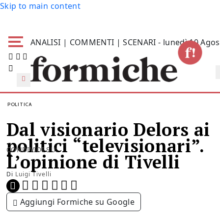
Skip to main content
ANALISI | COMMENTI | SCENARI - lunedì 10 Agos
POLITICA
Dal visionario Delors ai
politici “televisionari”.
CONDIVIDI SU:
L’opinione di Tivelli
Di
Luigi Tivelli
Aggiungi Formiche su Google