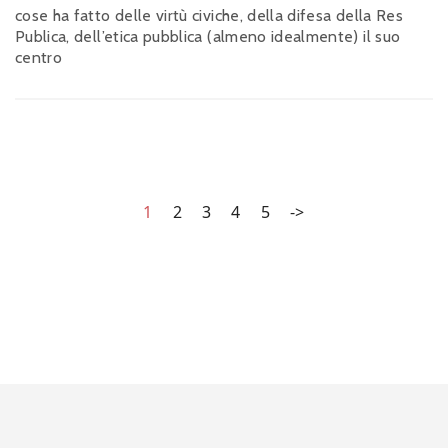
cose ha fatto delle virtù civiche, della difesa della Res
Publica, dell’etica pubblica (almeno idealmente) il suo
centro
1
2
3
4
5
->