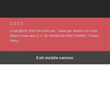
Copyright © 2026 Formiche.net. – Base per Altezza srl Corso
Vittorio Emanuele II, n. 18, Partita IVA 05831140966 |
Privacy
Policy.
Powered by
Exit mobile version