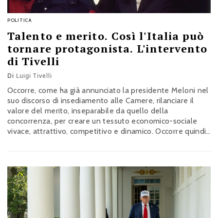
POLITICA
Talento e merito. Così l'Italia può
tornare protagonista. L'intervento
di Tivelli
Di
Luigi Tivelli
Occorre, come ha già annunciato la presidente Meloni nel
suo discorso di insediamento alle Camere, rilanciare il
valore del merito, inseparabile da quello della
concorrenza, per creare un tessuto economico-sociale
vivace, attrattivo, competitivo e dinamico. Occorre quindi
pensare ma anche agire, pensiero e azione, come ci ha
insegnato Giovanni Spadolini, per declinare al meglio il
valore del merito nella società italiana: questo è lo scopo
dell’Accademia Spadolini del Talento