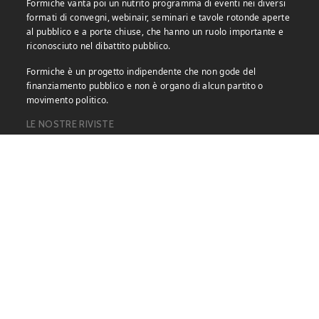
Formiche vanta poi un nutrito programma di eventi nei diversi
formati di convegni, webinair, seminari e tavole rotonde aperte
al pubblico e a porte chiuse, che hanno un ruolo importante e
riconosciuto nel dibattito pubblico.
Formiche è un progetto indipendente che non gode del
finanziamento pubblico e non è organo di alcun partito o
movimento politico.
LE NOSTRE RIVISTE
Copyright © 2026 Formiche.net. – Base per Altezza srl Corso
Vittorio Emanuele II, n. 18, Partita IVA 05831140966 |
Privacy
Policy.