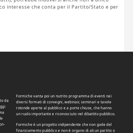
ico interesse che conta per il Partito/Stato e per
Formiche vanta poi un nutrito programma di eventi nei
to da
diversi formati di convegni, webinair, seminari e tavole
ggi
rotonde aperte al pubblico e a porte chiuse, che hanno
 ma
un ruolo importante e riconosciuto nel dibattito pubblico.
le
on-
Formiche è un progetto indipendente che non gode del
finanziamento pubblico e non è organo di alcun partito o