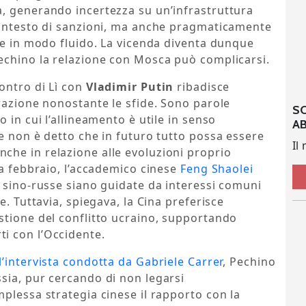
, generando incertezza su un’infrastruttura
contesto di sanzioni, ma anche pragmaticamente
re in modo fluido. La vicenda diventa dunque
Pechino la relazione con Mosca può complicarsi.
ontro di Lì con
Vladimir Putin
ribadisce
razione nonostante le sfide. Sono parole
S
 in cui l’allineamento è utile in senso
A
e non è detto che in futuro tutto possa essere
Il
he in relazione alle evoluzioni proprio
 a febbraio, l’accademico cinese
Feng Shaolei
 sino-russe siano guidate da interessi comuni
e. Tuttavia, spiegava, la Cina preferisce
stione del conflitto ucraino, supportando
i con l’Occidente.
l’intervista condotta da Gabriele Carrer
, Pechino
sia, pur cercando di non legarsi
plessa strategia cinese il rapporto con la