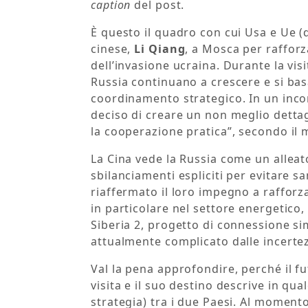
caption
del post.
È questo il quadro con cui Usa e Ue (
cinese,
Li Qiang
, a Mosca per rafforz
dell’invasione ucraina. Durante la visi
Russia continuano a crescere e si bas
coordinamento strategico. In un incont
deciso di creare un non meglio dett
la cooperazione pratica”, secondo il m
La Cina vede la Russia come un alleat
sbilanciamenti espliciti per evitare s
riaffermato il loro impegno a raffor
in particolare nel settore energetico
Siberia 2, progetto di connessione si
attualmente complicato dalle incerte
Val la pena approfondire, perché il f
visita e il suo destino descrive in qu
strategia) tra i due Paesi. Al momento