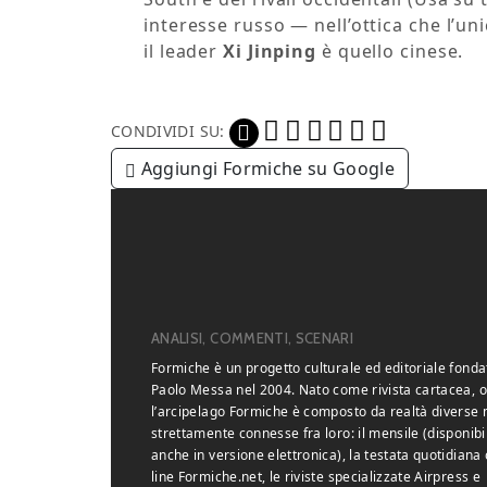
interesse russo — nell’ottica che l’un
il leader
Xi Jinping
è quello cinese.
CONDIVIDI SU:
Aggiungi Formiche su Google
ANALISI, COMMENTI, SCENARI
Formiche è un progetto culturale ed editoriale fonda
Paolo Messa nel 2004. Nato come rivista cartacea, o
l’arcipelago Formiche è composto da realtà diverse
strettamente connesse fra loro: il mensile (disponibi
anche in versione elettronica), la testata quotidiana 
line Formiche.net, le riviste specializzate Airpress e