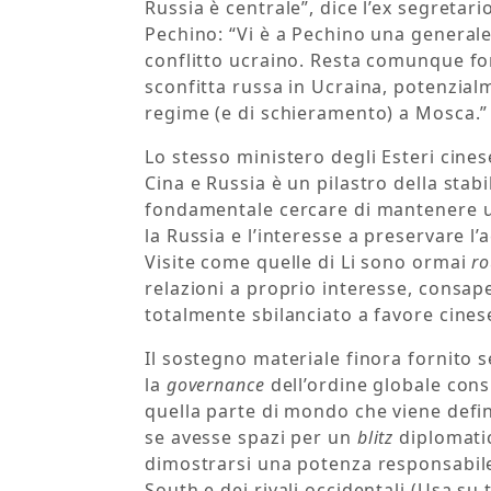
Russia è centrale”, dice l’ex segretar
Pechino: “Vi è a Pechino una generale
conflitto ucraino. Resta comunque fo
sconfitta russa in Ucraina, potenzial
regime (e di schieramento) a Mosca.”
Lo stesso ministero degli Esteri cines
Cina e Russia è un pilastro della stabi
fondamentale cercare di mantenere un
la Russia e l’interesse a preservare l’
Visite come quelle di Li sono ormai
ro
relazioni a proprio interesse, consape
totalmente sbilanciato a favore cines
Il sostegno materiale finora fornito s
la
governance
dell’ordine globale cons
quella parte di mondo che viene defin
se avesse spazi per un
blitz
diplomatic
dimostrarsi una potenza responsabile 
South e dei rivali occidentali (Usa s