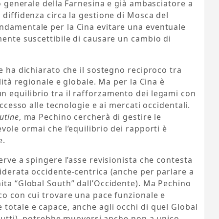
io generale della Farnesina e già ambasciatore a
 diffidenza circa la gestione di Mosca del
ndamentale per la Cina evitare una eventuale
mente suscettibile di causare un cambio di
e ha dichiarato che il sostegno reciproco tra
lità regionale e globale. Ma per la Cina è
 equilibrio tra il rafforzamento dei legami con
accesso alle tecnologie e ai mercati occidentali.
utine
, ma Pechino cercherà di gestire le
vole ormai che l’equilibrio dei rapporti è
e.
erve a spingere l’asse revisionista che contesta
iderata occidente-centrica (anche per parlare a
ita “Global South” dall’Occidente). Ma Pechino
o con cui trovare una pace funzionale e
totale e capace, anche agli occhi di quel Global
u tutti), potrebbe muoversi anche non a unico