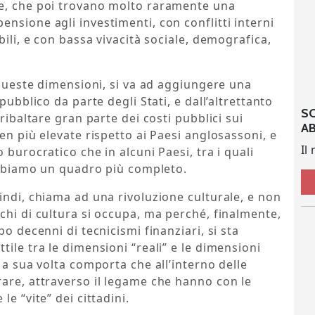
he, che poi trovano molto raramente una
nsione agli investimenti, con conflitti interni
bili, e con bassa vivacità sociale, demografica,
a queste dimensioni, si va ad aggiungere una
pubblico da parte degli Stati, e dall’altrettanto
S
ribaltare gran parte dei costi pubblici sui
A
en più elevate rispetto ai Paesi anglosassoni, e
Il
 burocratico che in alcuni Paesi, tra i quali
 abbiamo un quadro più completo.
indi, chiama ad una rivoluzione culturale, e non
chi di cultura si occupa, ma perché, finalmente,
o decenni di tecnicismi finanziari, si sta
ile tra le dimensioni “reali” e le dimensioni
 a sua volta comporta che all’interno delle
are, attraverso il legame che hanno con le
e “vite” dei cittadini.