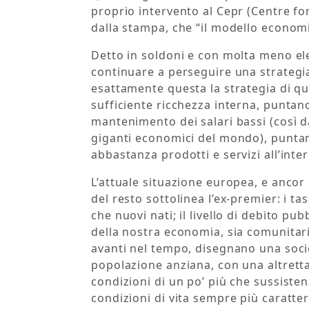
proprio intervento al Cepr (Centre f
dalla stampa, che “il modello economi
Detto in soldoni e con molta meno el
continuare a perseguire una strategia
esattamente questa la strategia di q
sufficiente ricchezza interna, puntano
mantenimento dei salari bassi (così da
giganti economici del mondo), punta
abbastanza prodotti e servizi all’inte
L’attuale situazione europea, e ancor
del resto sottolinea l’ex-premier: i 
che nuovi nati; il livello di debito pub
della nostra economia, sia comunitari
avanti nel tempo, disegnano una socie
popolazione anziana, con una altrett
condizioni di un po’ più che sussiste
condizioni di vita sempre più caratte