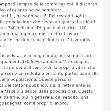
porti sempre delle complicazioni, il discorso
itivo di quanto possa sembrare.
rti 11, ne sono nati 6. Dei restanti, 4,6 (e
ella popolazione che resta, un quarto ha più di
ca 740 individui. Di questi altri, circa 120
iamo una popolazione “in età di lavoro”
a affermazione che include in età lavorativa
ne.
stiche Istat, e immaginando, per semplificare,
 equamente (50-50%), abbiamo 410 occupati
 le persone al centro della propria vita e che,
cepiscono un reddito e pertanto partecipano alla
della popolazione. Queste persone
ità del settore pubblico, sia, direttamente ed
le fasce più deboli della popolazione. Questo
i salari e, più in generale, dal reddito, una
 guadagnati con il proprio lavoro.