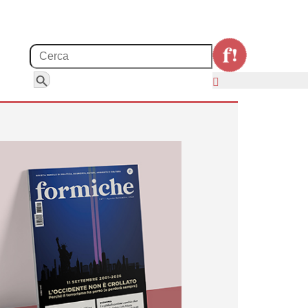
Search for:
Search Button
 della cultura europea