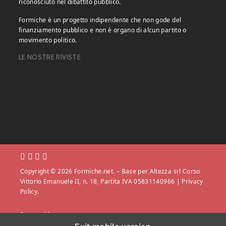
riconosciuto nel dibattito pubblico.
Formiche è un progetto indipendente che non gode del
finanziamento pubblico e non è organo di alcun partito o
movimento politico.
LE NOSTRE RIVISTE
Copyright © 2026 Formiche.net. – Base per Altezza srl Corso
Vittorio Emanuele II, n. 18, Partita IVA 05831140966 |
Privacy
Policy.
Powered by