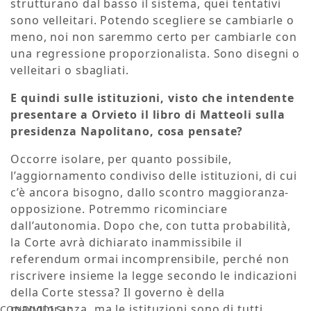
strutturano dal basso il sistema, quei tentativi
sono velleitari. Potendo scegliere se cambiarle o
meno, noi non saremmo certo per cambiarle con
una regressione proporzionalista. Sono disegni o
velleitari o sbagliati.
E quindi sulle istituzioni, visto che intendente
presentare a Orvieto il libro di Matteoli sulla
presidenza Napolitano, cosa pensate?
Occorre isolare, per quanto possibile,
l’aggiornamento condiviso delle istituzioni, di cui
c’è ancora bisogno, dallo scontro maggioranza-
opposizione. Potremmo ricominciare
dall’autonomia. Dopo che, con tutta probabilità,
la Corte avrà dichiarato inammissibile il
referendum ormai incomprensibile, perché non
riscrivere insieme la legge secondo le indicazioni
della Corte stessa? Il governo è della
maggioranza, ma le istituzioni sono di tutti.
CONDIVIDI SU: