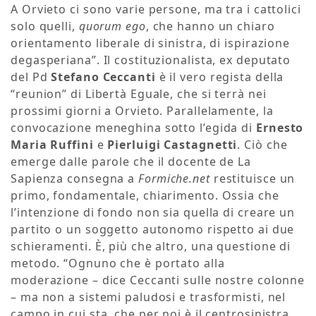
A Orvieto ci sono varie persone, ma tra i cattolici
solo quelli,
quorum ego
, che hanno un chiaro
orientamento liberale di sinistra, di ispirazione
degasperiana”. Il costituzionalista, ex deputato
del Pd
Stefano Ceccanti
è il vero regista della
“reunion” di Libertà Eguale, che si terrà nei
prossimi giorni a Orvieto. Parallelamente, la
convocazione meneghina sotto l’egida di
Ernesto
Maria Ruffini
e
Pierluigi Castagnetti
. Ciò che
emerge dalle parole che il docente de La
Sapienza consegna a
Formiche.net
restituisce un
primo, fondamentale, chiarimento. Ossia che
l’intenzione di fondo non sia quella di creare un
partito o un soggetto autonomo rispetto ai due
schieramenti. È, più che altro, una questione di
metodo. “Ognuno che è portato alla
moderazione – dice Ceccanti sulle nostre colonne
– ma non a sistemi paludosi e trasformisti, nel
campo in cui sta, che per noi è il centrosinistra,