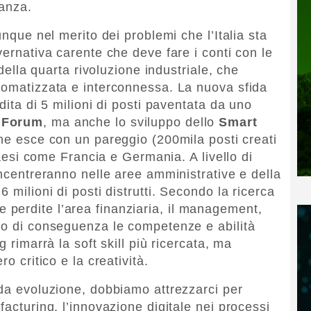
vanza.
unque nel merito dei problemi che l’Italia sta
vernativa carente che deve fare i conti con le
 della quarta rivoluzione industriale, che
tomatizzata e interconnessa. La nuova sfida
dita di 5 milioni di posti paventata da uno
 Forum
, ma anche lo sviluppo dello
Smart
, ne esce con un pareggio (200mila posti creati
 Paesi come Francia e Germania. A livello di
oncentreranno nelle aree amministrative e della
 milioni di posti distrutti. Secondo la ricerca
perdite l’area finanziaria, il management,
no di conseguenza le competenze e abilità
g rimarrà la soft skill più ricercata, ma
o critico e la creatività.
ida evoluzione, dobbiamo attrezzarci per
facturing, l’innovazione digitale nei processi