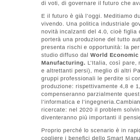
di voti, di governare il futuro che a
E il futuro è già l’oggi. Meditiamo d
vivendo. Una politica industriale go
novità incalzanti del 4.0, cioè figlia
porterà una produzione del tutto au
presenta rischi e opportunità: la per
studio diffuso dal
World Economic
Manufacturing.
L’Italia, così pare
e altrettanti persi), meglio di altri
gruppi professionali le perdite si c
produzione: rispettivamente 4,8 e 1,6
compenseranno parzialmente queste 
l’informatica e l’ingegneria.Cambia
ricercate: nel 2020 il problem solvin
diventeranno più importanti il pensier
Proprio perché lo scenario è in rap
cogliere i benefici dello Smart Manu