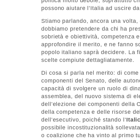
politica molto debole, soprattutto c
possono aiutare l’Italia ad uscire da
Stiamo parlando, ancora una volta, d
dobbiamo pretendere da chi ha prese
sobrietà e obiettività, competenza 
approfondire il merito, e ne fanno so
popolo italiano saprà decidere. La
scelte compiute dettagliatamente.
Di cosa si parla nel merito: di come 
componenti del Senato, delle autono
capacità di svolgere un ruolo di din
assemblea, del nuovo sistema di el
dell’elezione dei componenti della C
della competenza e delle risorse dell
dell’esecutivo, poiché stando l’
Ital
possibile incostituzionalità sollevata
o coalizione che ha vinto al primo 