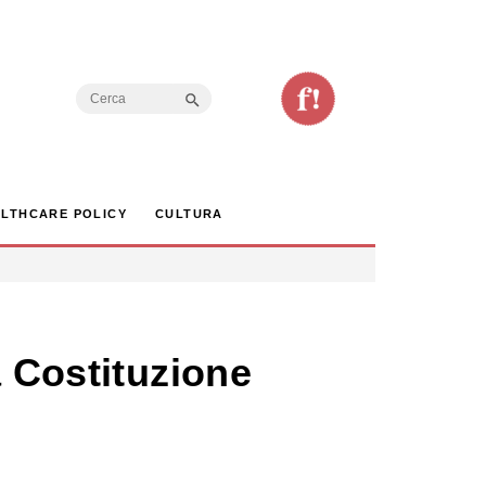
Search Button
Search
for:
LTHCARE POLICY
CULTURA
a Costituzione