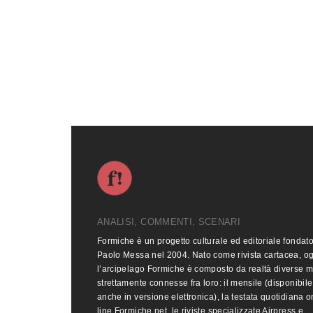
ANALISI, COMMENTI, SCENARI
Formiche è un progetto culturale ed editoriale fondat
Paolo Messa nel 2004. Nato come rivista cartacea, o
l’arcipelago Formiche è composto da realtà diverse 
strettamente connesse fra loro: il mensile (disponibile
anche in versione elettronica), la testata quotidiana o
line Formiche.net, le riviste specializzate Airpress e