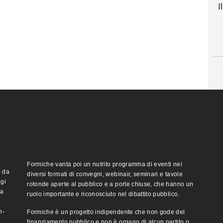
I
Formiche vanta poi un nutrito programma di eventi nei
o da
diversi formati di convegni, webinair, seminari e tavole
ggi
rotonde aperte al pubblico e a porte chiuse, che hanno un
ma
ruolo importante e riconosciuto nel dibattito pubblico.
n-
Formiche è un progetto indipendente che non gode del
finanziamento pubblico e non è organo di alcun partito o