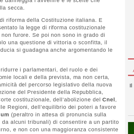
he danneggia l’avvenire e le scelte che
lla secca.
i riforma della Costituzione italiana. E
ntato la legge di riforma costituzionale
e non furore. Se poi non sono in grado di
lo una questione di vittoria o sconfitta, il
 fiducia si guadagna anche argomentando le
ridurre i parlamentari, del ruolo e dei
mie locali e della prevista, ma non certa,
amicità del percorso legislativo della nuova
I
ezione del Presidente della Repubblica,
orte costituzionale, dell’abolizione del
Cnel
,
e Regioni, dell’equilibrio dei poteri a favore
icum
(peraltro in attesa di pronuncia sulla
 da alcuni tribunali) di consentire a un partito
turno, e non con una maggioranza consistente