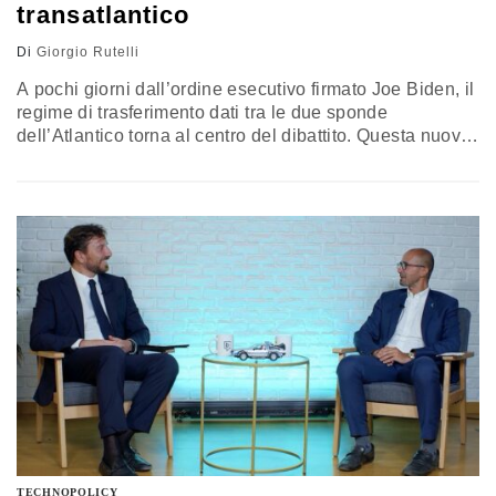
transatlantico
Di
Giorgio Rutelli
A pochi giorni dall’ordine esecutivo firmato Joe Biden, il
regime di trasferimento dati tra le due sponde
dell’Atlantico torna al centro del dibattito. Questa nuova
svolta supererà lo scoglio della Corte Ue per arrivare ad
un Privacy Shield 2.0? Con Luca Bolognini abbiamo
parlato di quanto il vuoto normativo oggi impatta sulla
vita di cittadini e imprese. Ma anche di come cambia il
diritto dei dati nel metaverso e nel Web3, e di quale
modello di sistema cloud è più funzionale alla realtà
italiana
TECHNOPOLICY