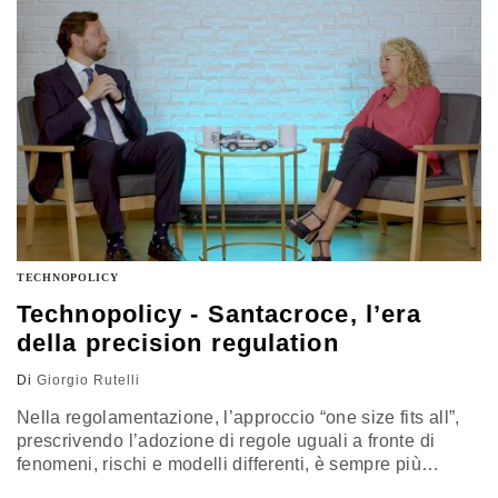
congiunta, che sia in grado di fare da massa critica e
abbattere i costi anche puntando su politiche di ricerca
e sviluppo”
TECHNOPOLICY
Technopolicy - Santacroce, l’era
della precision regulation
Di
Giorgio Rutelli
Nella regolamentazione, l’approccio “one size fits all”,
prescrivendo l’adozione di regole uguali a fronte di
fenomeni, rischi e modelli differenti, è sempre più
discutibile. Rispetto alle innovazioni si sta facendo largo