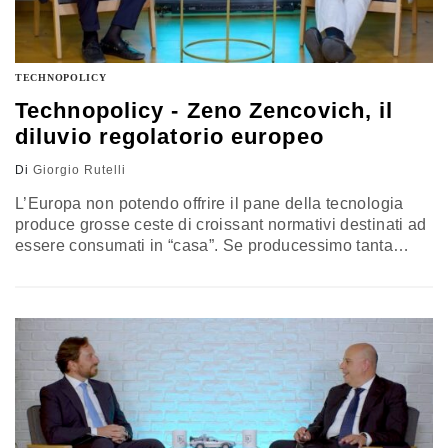
TECHNOPOLICY
Technopolicy - Zeno Zencovich, il
diluvio regolatorio europeo
Di
Giorgio Rutelli
L’Europa non potendo offrire il pane della tecnologia
produce grosse ceste di croissant normativi destinati ad
essere consumati in “casa”. Se producessimo tanta
tecnologia quanti regolamenti e norme saremo una
superpotenza a tutti gli effetti. Vincenzo Zeno
Zencovich, professore ordinario di diritto comparato
all’Università Roma Tre, ci racconta come navigare
l’oceano di norme in cui galleggiano – a fatica –
aziende e consumatori