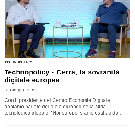
altro abbiamo parlato con Martina Colasante, Public
Policy Manager di Google
TECHNOPOLICY
Technopolicy - Cerra, la sovranità
digitale europea
Di
Giorgio Rutelli
Con il presidente del Centro Economia Digitale
abbiamo parlato del ruolo europeo nella sfida
tecnologica globale. “Noi europei siamo esaltati da
questa grande capacità regolatoria e da questa abilità di
essere dei pensatori. Ma abbiamo bisogno di
produzione, campioni e innovazione. Serve un’azione