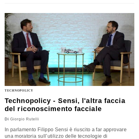
nel dibattito europeo il concetto di precision regulation,
cioè un approccio alla regolamentazione mirata e
commisurata ai livelli di rischio. Ne abbiamo parlato con
Alessandra Santacroce, direttore delle Relazioni
Istituzionali di Ibm Italia e presidente della Fondazione
Ibm
TECHNOPOLICY
Technopolicy - Sensi, l'altra faccia
del riconoscimento facciale
Di
Giorgio Rutelli
In parlamento Filippo Sensi è riuscito a far approvare
una moratoria s
ull’utilizzo delle tecnologie di