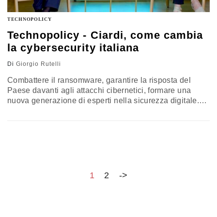
TECHNOPOLICY
Technopolicy - Ciardi, come cambia
la cybersecurity italiana
Di
Giorgio Rutelli
Combattere il ransomware, garantire la risposta del
Paese davanti agli attacchi cibernetici, formare una
nuova generazione di esperti nella sicurezza digitale.
La nuova intervista di Technopolicy alla vice direttrice
dell’Agenzia per la Cybersicurezza Nazionale, Nunzia
Ciardi. Che racconta come è iniziata la sua carriera
nella Polizia
1
2
->