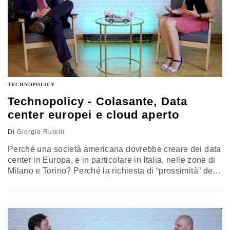
TECHNOPOLICY
Technopolicy - Colasante, Data
center europei e cloud aperto
Di
Giorgio Rutelli
Perché una società americana dovrebbe creare dei data
center in Europa, e in particolare in Italia, nelle zone di
Milano e Torino? Perché la richiesta di “prossimità” dei
propri dati aumenta sia da parte delle aziende che della
Pubblica amministrazione. Vuol dire minore latenza (la
velocità in cui il dato arriva dal punto A al punto B),
mantenendo però la possibilità di usare gli strumenti e
le piattaforme di una rete globale. Di questo e molto