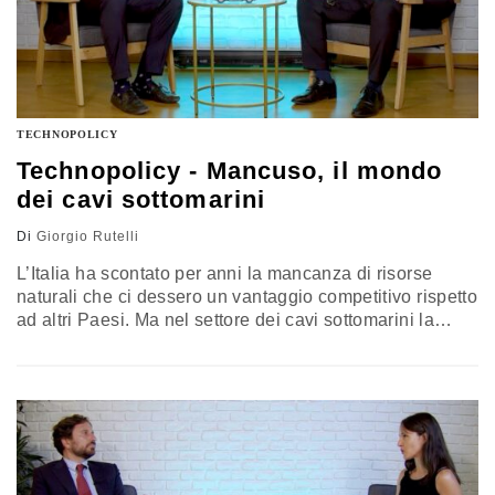
TECHNOPOLICY
Technopolicy - Mancuso, il mondo
dei cavi sottomarini
Di
Giorgio Rutelli
L’Italia ha scontato per anni la mancanza di risorse
naturali che ci dessero un vantaggio competitivo rispetto
ad altri Paesi. Ma nel settore dei cavi sottomarini la
nostra posizione nel Mediterraneo e in Europa ci
trasforma in uno snodo strategico. Daniele Mancuso di
Sparkle ci spiega tutto quello che si muove dietro
questo settore, dagli accordi internazionali ai rischi di
sabotaggio e intercettazione