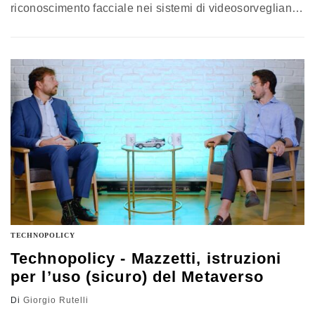
riconoscimento facciale nei sistemi di videosorveglianza
nei luoghi pubblici. Ma il tema non si ferma qui: stiamo
consegnando i nostri dati biometrici ad aziende di cui
non sappiamo nulla e che possono usarli per scopi
illegali (come nel caso Clearview AI). La
regolamentazione è ancora nelle fasi iniziali
TECHNOPOLICY
Technopolicy - Mazzetti, istruzioni
per l’uso (sicuro) del Metaverso
Di
Giorgio Rutelli