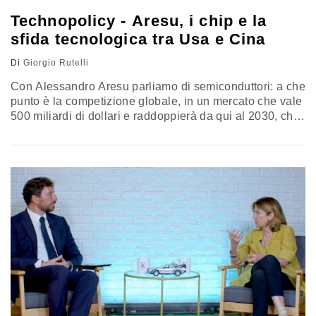
Technopolicy - Aresu, i chip e la
sfida tecnologica tra Usa e Cina
Di
Giorgio Rutelli
Con Alessandro Aresu parliamo di semiconduttori: a che
punto è la competizione globale, in un mercato che vale
500 miliardi di dollari e raddoppierà da qui al 2030, che
effetto hanno i sussidi miliardari messi in campo da
decine di governi, che effetti producono le sanzioni sulle
filiere e sulle strategie a lungo termine dei Paesi. Mai
come in questo settore, geopolitica ed economia si
incontrano (scontrano?)