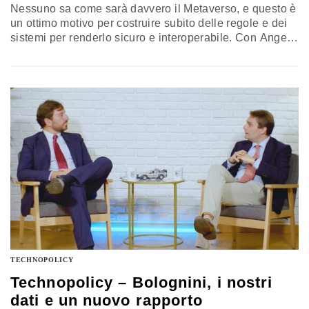
Nessuno sa come sarà davvero il Metaverso, e questo è
un ottimo motivo per costruire subito delle regole e dei
sistemi per renderlo sicuro e interoperabile. Con Angelo
Mazzetti – a
capo della Public Policy di Meta per l’Italia,
la Grecia, Malta e Cipro – abbiamo parlato di come la
sua azienda immagina questa evoluzione di Internet,
partendo dalle rivoluzioni nel lavoro, nella sanità,
nell’istruzione e nel gaming. Per l’uso “personale”
bisogna aspettare ancora un po’…
TECHNOPOLICY
Technopolicy – Bolognini, i nostri
dati e un nuovo rapporto