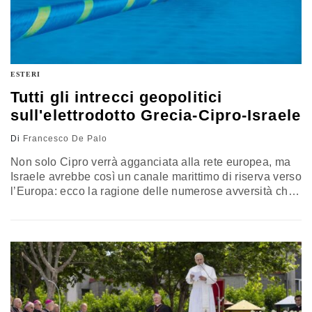
ESTERI
Tutti gli intrecci geopolitici
sull'elettrodotto Grecia-Cipro-Israele
Di
Francesco De Palo
Non solo Cipro verrà agganciata alla rete europea, ma
Israele avrebbe così un canale marittimo di riserva verso
l’Europa: ecco la ragione delle numerose avversità che
il progetto ha trovato sulla propria strada. Quando si
realizzano e si affrontano progetti simili nel
Mediterraneo, non ci si può limitare ad inquadrarli
singolarmente, ma è necessario ampliarne costi e
benefici su larga scala, immaginando un ventaglio di
reazioni da Gibilterra ai Dardanelli