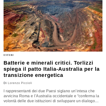
tecnologie (e dalla sua umanizzazione)
ESTERI
Batterie e minerali critici. Torlizzi
spiega il patto Italia-Australia per la
transizione energetica
Di
Lorenzo Piccioli
I rappresentanti dei due Paesi siglano un’intesa che
avvicina Roma e l’Australia occidentale e “conferma la
volontà delle due istituzioni di sviluppare un dialogo
stabile volto a favorire nuove opportunità di