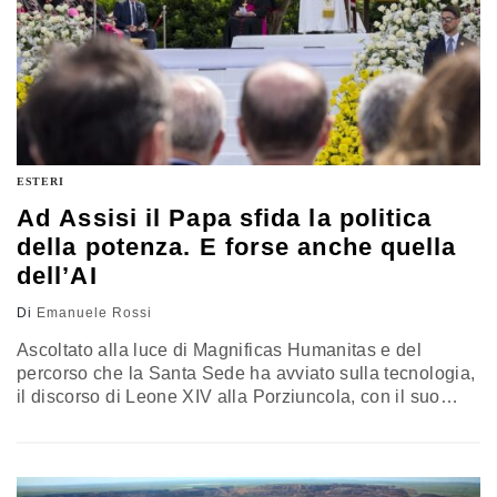
ESTERI
Ad Assisi il Papa sfida la politica
della potenza. E forse anche quella
dell’AI
Di
Emanuele Rossi
Ascoltato alla luce di Magnificas Humanitas e del
percorso che la Santa Sede ha avviato sulla tecnologia,
il discorso di Leone XIV alla Porziuncola, con il suo
richiamo alla “cultura della potenza”, suggerisce una
chiave di lettura più ampia: la sfida riguarda il modello
di ordine internazionale che sta prendendo forma, che
passa anche con forza dalla sfida per le nuove