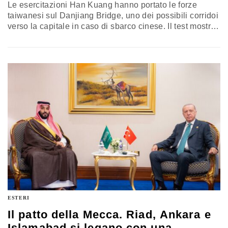
Le esercitazioni Han Kuang hanno portato le forze
taiwanesi sul Danjiang Bridge, uno dei possibili corridoi
verso la capitale in caso di sbarco cinese. Il test mostra
come la difesa dell’isola dipenda dalla capacità di
rallentare un’avanzata militare senza perdere la
continuità della vita civile
ESTERI
Il patto della Mecca. Riad, Ankara e
Islamabad si legano con una