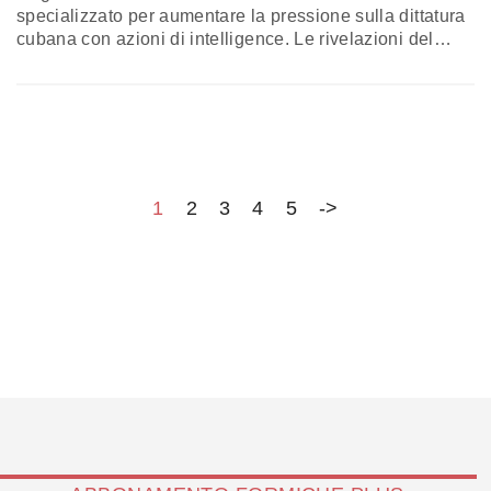
specializzato per aumentare la pressione sulla dittatura
cubana con azioni di intelligence. Le rivelazioni del
quotidiano The New York Times
1
2
3
4
5
->