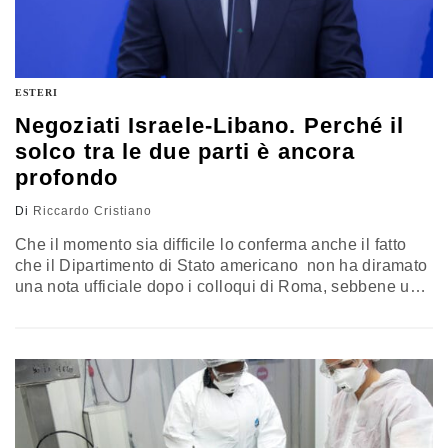
ESTERI
Negoziati Israele-Libano. Perché il
solco tra le due parti è ancora
profondo
Di
Riccardo Cristiano
Che il momento sia difficile lo conferma anche il fatto
che il Dipartimento di Stato americano non ha diramato
una nota ufficiale dopo i colloqui di Roma, sebbene un
portavoce abbia detto che le parti sono andate avanti
nella reciproca comprensione sulle “zone pilota”. Ma in
Libano c’è scetticismo; c’è chi scrive che prima delle
elezioni israeliane, previste a ottobre, sarà difficile
pensare a risultati o progressi concreti. L’analisi di
Riccardo Cristiano