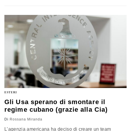
investimento e collaborazione tra imprese italiane e
australiane”, spiega a Formiche.net il Consigliere del
ministro della Difesa, Gianclaudio Torlizzi. Al centro
dell’accordo minerali critici, energia pulita e manifattura
avanzata, con l’obiettivo di diversificare gli
approvvigionamenti italiani
ESTERI
Gli Usa sperano di smontare il
regime cubano (grazie alla Cia)
Di
Rossana Miranda
L’agenzia americana ha deciso di creare un team