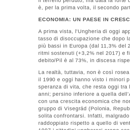
il terreno perduto, ma data la forte
è, per la prima volta, il secondo par
ECONOMIA: UN PAESE IN CRESC
A prima vista, l’Ungheria di oggi
tasso di disoccupazione che dopo la
più bassi in Europa (dal 11,3% del 
ritmi sostenuti (+3,2% nel 2017) e f
debito/Pil è al 73%, in discesa rispet
La realtà, tuttavia, non è così rosea
il 1990 e oggi hanno visto i minori 
speranza di vita, che resta oggi tra
anni; persino inferiore a quella dell’
con una crescita economica che non h
gruppo di Visegrád (Polonia, Repub
solita confrontarsi. Infatti, malgrad
raddoppiato rispetto a quello di vent