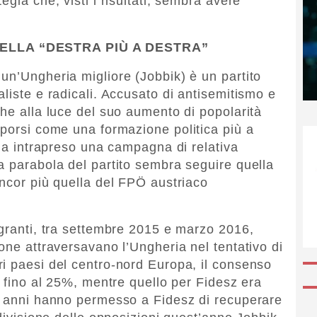
gia che, visti i risultati, sembra avere
ELLA “DESTRA PIÙ A DESTRA”
un’Ungheria migliore (Jobbik) è un partito
liste e radicali. Accusato di antisemitismo e
che alla luce del suo aumento di popolarità
oporsi come una formazione politica più a
 ha intrapreso una campagna di relativa
a parabola del partito sembra seguire quella
ancor più quella del FPÖ austriaco
igranti, tra settembre 2015 e marzo 2016,
one attraversavano l’Ungheria nel tentativo di
i paesi del centro-nord Europa, il consenso
o fino al 25%, mentre quello per Fidesz era
ue anni hanno permesso a Fidesz di recuperare