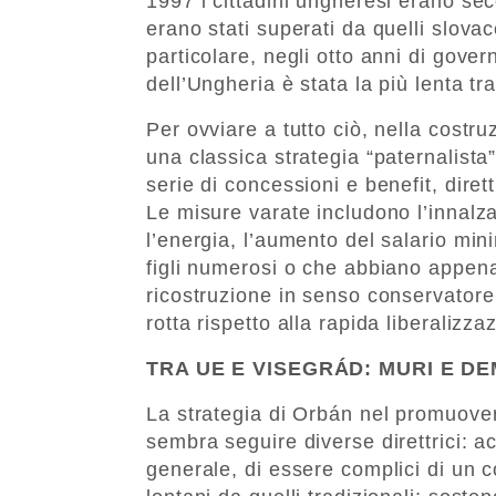
1997 i cittadini ungheresi erano sec
erano stati superati da quelli slova
particolare, negli otto anni di gove
dell’Ungheria è stata la più lenta tr
Per ovviare a tutto ciò, nella cost
una classica strategia “paternalista
serie di concessioni e benefit, diret
Le misure varate includono l’innalza
l’energia, l’aumento del salario min
figli numerosi o che abbiano appen
ricostruzione in senso conservatore 
rotta rispetto alla rapida liberalizz
TRA UE E VISEGRÁD: MURI E D
La strategia di Orbán nel promuovere
sembra seguire diverse direttrici: a
generale, di essere complici di un 