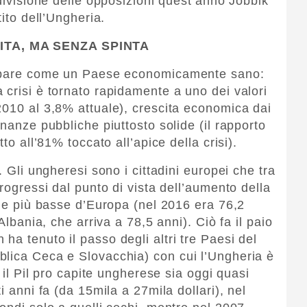
 divisione delle opposizioni quest’anno Jobbik
tito dell’Ungheria.
ITA, MA SENZA SPINTA
 appare come un Paese economicamente sano:
 crisi è tornato rapidamente a uno dei valori
2010 al 3,8% attuale), crescita economica dai
inanze pubbliche piuttosto solide (il rapporto
to all’81% toccato all’apice della crisi).
. Gli ungheresi sono i cittadini europei che tra
progressi dal punto di vista dell’aumento della
 le più basse d’Europa (nel 2016 era 76,2
Albania, che arriva a 78,5 anni). Ciò fa il paio
a tenuto il passo degli altri tre Paesi del
blica Ceca e Slovacchia) con cui l’Ungheria è
o il Pil pro capite ungherese sia oggi quasi
i anni fa (da 15mila a 27mila dollari), nel