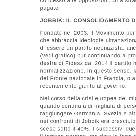
concesso alle opposizioni. Una strate
pagato.
JOBBIK: IL CONSOLIDAMENTO D
Fondato nel 2003, il Movimento per 
che abbraccia ideologie ultranaziona
di essere un partito neonazista, an
(vedi grafico) pur continuando a pr
destra di Fidesz dal 2014 il partito
normalizzazione. In questo senso, l
del Fronte nazionale in Francia, o 
recentemente giunto al governo.
Nel corso della crisi europea dei m
quando centinaia di migliaia di pers
raggiungere Germania, Svezia e altr
nei confronti di Jobbik era cresciut
sceso sotto il 40%. I successivi d