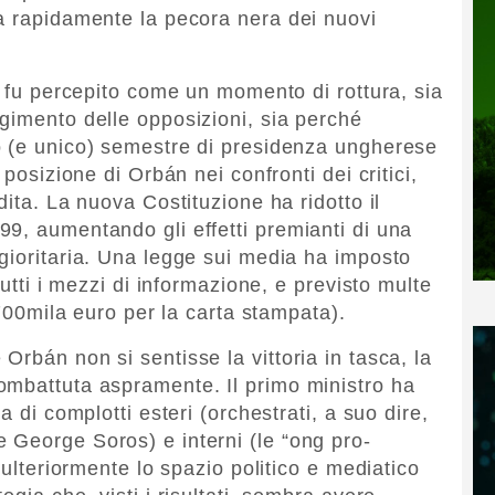
a rapidamente la pecora nera dei nuovi
e fu percepito come un momento di rottura, sia
gimento delle opposizioni, sia perché
o (e unico) semestre di presidenza ungherese
 posizione di Orbán nei confronti dei critici,
dita. La nuova Costituzione ha ridotto il
9, aumentando gli effetti premianti di una
gioritaria. Una legge sui media ha imposto
tutti i mezzi di informazione, e previsto multe
 700mila euro per la carta stampata).
rbán non si sentisse la vittoria in tasca, la
ombattuta aspramente. Il primo ministro ha
a di complotti esteri (orchestrati, a suo dire,
 George Soros) e interni (le “ong pro-
 ulteriormente lo spazio politico e mediatico