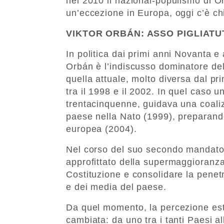
nel 2010 il nazional-populismo di 
un’eccezione in Europa, oggi c’è chi
VIKTOR ORBÁN: ASSO PIGLIAT
In politica dai primi anni Novanta e
Orbán è l’indiscusso dominatore del
quella attuale, molto diversa dal p
tra il 1998 e il 2002. In quel caso 
trentacinquenne, guidava una coaliz
paese nella Nato (1999), preparando
europea (2004).
Nel corso del suo secondo mandato 
approfittato della supermaggioranza 
Costituzione e consolidare la penetra
e dei media del paese.
Da quel momento, la percezione es
cambiata: da uno tra i tanti Paesi al