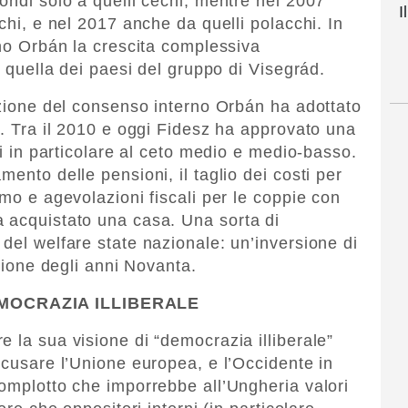
ondi solo a quelli cechi, mentre nel 2007
I
cchi, e nel 2017 anche da quelli polacchi. In
rno Orbán la crescita complessiva
a quella dei paesi del gruppo di Visegrád.
ruzione del consenso interno Orbán ha adottato
”. Tra il 2010 e oggi Fidesz ha approvato una
ti in particolare al ceto medio e medio-basso.
mento delle pensioni, il taglio dei costi per
imo e agevolazioni fiscali per le coppie con
a acquistato una casa. Una sorta di
del welfare state nazionale: un’inversione di
azione degli anni Novanta.
EMOCRAZIA ILLIBERALE
 la sua visione di “democrazia illiberale”
ccusare l’Unione europea, e l’Occidente in
complotto che imporrebbe all’Ungheria valori