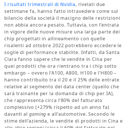
I risultati trimestrali di Nvidia
, rivelati due
settimane fa, hanno fatto intravedere come sul
bilancio della società il macigno delle restrizioni
non abbia ancora pesato. Tuttavia, con l’entrata
in vigore delle nuove misure una larga parte dei
chip progettati in allineamento con quelle
risalenti ad ottobre 2022 potrebbero eccedere le
soglie di performance stabilite. Infatti, da Santa
Clara fanno sapere che le vendite in Cina per
quei prodotti che ora rientrano tra i chip sotto
embargo – ovvero l’A100, A800, H100 e l’H800 –
hanno contribuito tra il 20 e il 25% delle entrate
relative al segmento dei data center (quello che
sarà trainante per la domanda di chip per IA),
che rappresenta circa l’80% del fatturato
complessivo (+279% rispetto ad un anno fa)
davanti al
gaming
e all’automotive. Secondo le
stime dell’azienda, le vendite di prodotti in Cina e
alle altre regioni (circa il 60% del fatturato nel