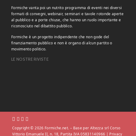
Formiche vanta poi un nutrito programma di eventi nei diversi
formati di convegni, webinair, seminari e tavole rotonde aperte
al pubblico e a porte chiuse, che hanno un ruolo importante e
riconosciuto nel dibattito pubblico.
Formiche è un progetto indipendente che non gode del
finanziamento pubblico e non è organo di alcun partito o
movimento politico.
LE NOSTRE RIVISTE
Copyright © 2026 Formiche.net. – Base per Altezza srl Corso
Vittorio Emanuele II, n. 18, Partita IVA 05831140966 |
Privacy