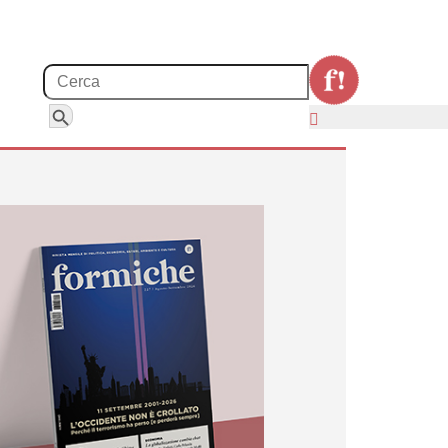
Search for:
Search Button
trizioni statunitensi