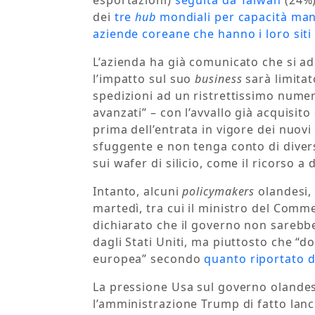
esportazioni)
seguita da Taiwan
(24%)
dei
tre
hub
mondiali per capacità man
aziende coreane che hanno i loro siti 
L’azienda ha già comunicato che si ade
l’impatto sul suo
business
sarà limitat
spedizioni ad un ristrettissimo nume
avanzati” – con l’avvallo già acquisito
prima dell’entrata in vigore dei nuovi 
sfuggente e non tenga conto di diverse
sui wafer di silicio, come il ricorso a 
Intanto, alcuni
policymakers
olandesi,
martedì, tra cui il ministro del Comm
dichiarato che il governo non sarebbe
dagli Stati Uniti, ma piuttosto che “
europea” secondo
quanto riportato 
La pressione Usa sul governo olandes
l’amministrazione Trump di fatto lanci