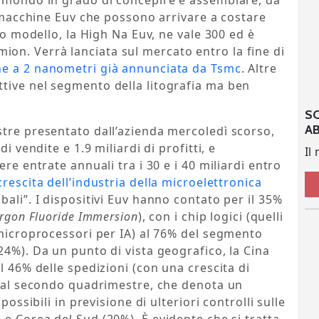
l mondo in grado di concepire e assemblare, da
e macchine Euv che possono arrivare a costare
imo modello, la High Na Euv, ne vale 300 ed è
n. Verrà lanciata sul mercato entro la fine di
e a 2 nanometri già annunciata da Tsmc
. Altre
tive nel segmento della litografia ma ben
S
A
stre presentato dall’azienda mercoledì scorso,
i vendite e 1.9 miliardi di profitti, e
Il
re entrate annuali tra i 30 e i 40 miliardi entro
rescita dell’industria della microelettronica
ali”. I dispositivi Euv hanno contato per il 35%
rgon Fluoride Immersion
), con i chip logici (quelli
 microprocessori per IA) al 76% del segmento
24%). Da un punto di vista geografico, la Cina
l 46% delle spedizioni (con una crescita di
o al secondo quadrimestre, che denota un
possibili in previsione di ulteriori controlli sulle