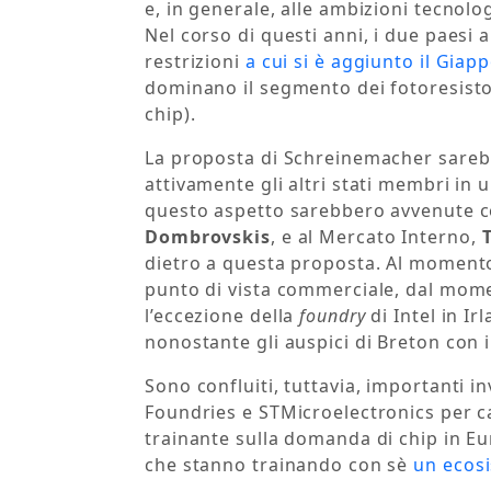
e, in generale, alle ambizioni tecnol
Nel corso di questi anni, i due paesi a
restrizioni
a cui si è aggiunto il Giap
dominano il segmento dei fotoresisto
chip).
La proposta di Schreinemacher sarebbe
attivamente gli altri stati membri in 
questo aspetto sarebbero avvenute 
Dombrovskis
, e al Mercato Interno,
dietro a questa proposta. Al momento,
punto di vista commerciale, dal mome
l’eccezione della
foundry
di Intel in Ir
nonostante gli auspici di Breton con 
Sono confluiti, tuttavia, importanti i
Foundries e STMicroelectronics per c
trainante sulla domanda di chip in Euro
che stanno trainando con sè
un ecosi