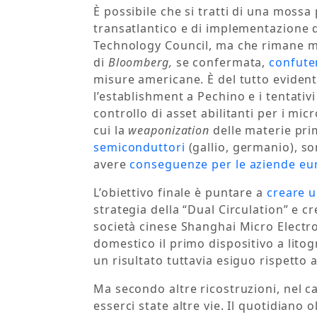
È possibile che si tratti di una mossa
transatlantico e di implementazione d
Technology Council, ma che rimane me
di
Bloomberg,
se confermata,
confute
misure americane. È del tutto evident
l’establishment a Pechino e i tentati
controllo di asset abilitanti per i mic
cui la
weaponization
delle materie prim
semiconduttori
(gallio, germanio), so
avere
conseguenze per le aziende eu
L’obiettivo finale è puntare a
creare u
strategia della “Dual Circulation” e c
società cinese Shanghai Micro Electr
domestico il primo dispositivo a litog
un risultato tuttavia esiguo rispetto a
Ma secondo altre ricostruzioni, nel c
esserci state altre vie. Il quotidiano 