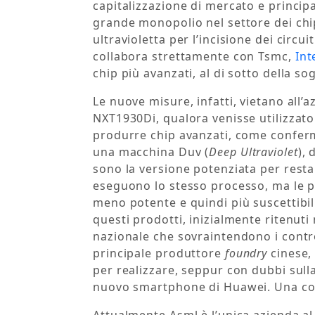
capitalizzazione di mercato e principa
grande monopolio nel settore dei chip”
ultravioletta per l’incisione dei circuit
collabora strettamente con Tsmc,
Int
chip più avanzati, al di sotto della so
Le nuove misure, infatti, vietano all’
NXT1930Di, qualora venisse utilizza
produrre chip avanzati, come conferm
una macchina Duv (
Deep Ultraviolet
),
sono la versione potenziata per rest
eseguono lo stesso processo, ma le 
meno potente e quindi più suscettibil
questi prodotti, inizialmente ritenuti 
nazionale che sovraintendono i control
principale produttore
foundry
cinese,
per realizzare, seppur con dubbi sulla
nuovo smartphone di Huawei. Una con