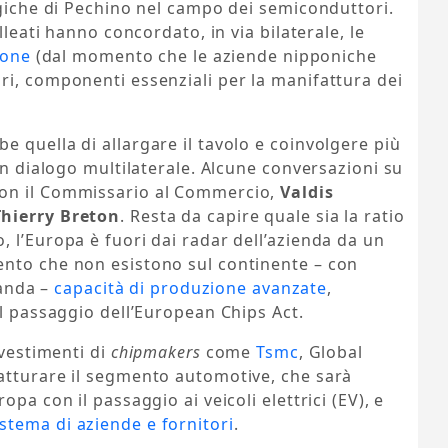
ogiche di Pechino nel campo dei semiconduttori.
lleati hanno concordato, in via bilaterale, le
pone
(dal momento che le aziende nipponiche
ri, componenti essenziali per la manifattura dei
 quella di allargare il tavolo e coinvolgere più
un dialogo multilaterale. Alcune conversazioni su
con il Commissario al Commercio,
Valdis
Thierry Breton
. Resta da capire quale sia la ratio
 l’Europa è fuori dai radar dell’azienda da un
nto che non esistono sul continente – con
landa –
capacità di produzione avanzate
,
il passaggio dell’European Chips Act.
nvestimenti di
chipmakers
come
Tsmc
, Global
atturare il segmento automotive, che sarà
pa con il passaggio ai veicoli elettrici (EV), e
stema di aziende e fornitori
.