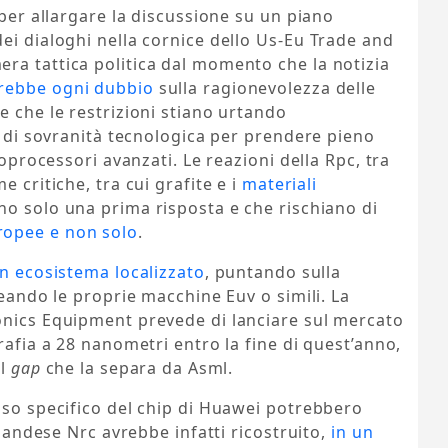
 per allargare la discussione su un piano
ei dialoghi nella cornice dello Us-Eu Trade and
ra tattica politica dal momento che la notizia
rebbe ogni dubbio
sulla ragionevolezza delle
e che le restrizioni stiano urtando
vi di sovranità tecnologica per prendere pieno
roprocessori avanzati. Le reazioni della Rpc, tra
e critiche, tra cui grafite e i
materiali
no solo una prima risposta e che rischiano di
ropee e non solo
.
n ecosistema localizzato
, puntando sulla
reando le proprie macchine Euv o simili. La
onics Equipment prevede di lanciare sul mercato
rafia a 28 nanometri entro la fine di quest’anno,
l
gap
che la separa da Asml.
aso specifico del chip di Huawei potrebbero
olandese Nrc avrebbe infatti ricostruito,
in un