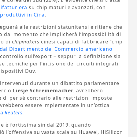
 e Corea del Sud (20%). È evidente che si tratta
ifatturiera
su chip maturi e avanzati, con
produttivi in Cina
.
guerà alle restrizioni statunitensi e ritiene che
o dal momento che implicherà l’impossibilità di
ro di
chipmakers
cinesi capaci di fabbricare “chip
dal Dipartimento del Commercio americano
controllo sull’export – seppur la definizione sia
 tecniche per l’incisione dei circuiti integrati
dispositivi Duv.
 intervenuti durante un dibattito parlamentare
ercio
Liesje Schreinemacher
, avrebbero
 di per sè contrario alle restrizioni imposte
dovrebbero essere implementate in un’ottica
da
Reuters
.
e è fortissima sin dal 2019, quando
ò l’offensiva su vasta scala su Huawei, HiSilicon