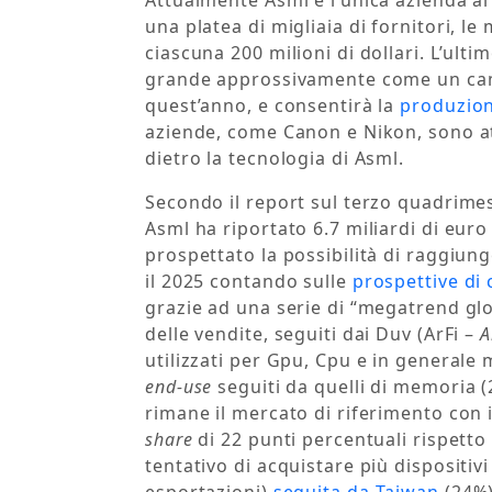
Attualmente Asml è l’unica azienda a
una platea di migliaia di fornitori, l
ciascuna 200 milioni di dollari. L’ult
grande approssivamente come un camio
quest’anno, e consentirà la
produzion
aziende, come Canon e Nikon, sono at
dietro la tecnologia di Asml.
Secondo il report sul terzo quadrime
Asml ha riportato 6.7 miliardi di euro d
prospettato la possibilità di raggiunge
il 2025 contando sulle
prospettive di c
grazie ad una serie di “megatrend glob
delle vendite, seguiti dai Duv (ArFi –
A
utilizzati per Gpu, Cpu e in generale
end-use
seguiti da quelli di memoria (
rimane il mercato di riferimento con i
share
di 22 punti percentuali rispett
tentativo di acquistare più dispositivi 