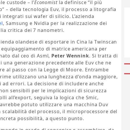
le custode – l’
Economist
la definisce “il più
 – della tecnologia Euv, il processo a litografia
i integrati sui wafer di silicio. L’azienda
el
, Samsung e Nvidia per la realizzazione dei
glia critica dei 7 nanometri.
azienda olandese di esportare in Cina la Twinscan
to equipaggiamento di matrice americana per
ato dal ceo di Asml,
Peter Wennink
. Si tratta di
 di una generazione precedente alle Euv che ne
are al passo con la Legge di Moore. Entrambe
prime utilizzano una lunghezza d’onda maggiore,
i ad errori. La decisione di includere anche
non sensibili per le implicazioni di sicurezza
li all’export, seguiva la logica che Smic,
 avrebbe potuto utilizzare una macchina Duv
 scalabilità del processo, il microprocessore del
creta possibilità, a questo punto.