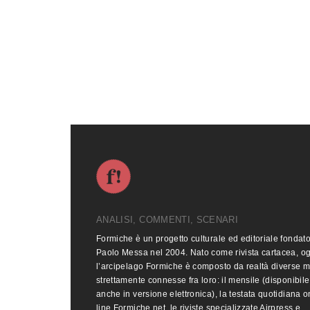
ANALISI, COMMENTI, SCENARI
Formiche è un progetto culturale ed editoriale fondat
Paolo Messa nel 2004. Nato come rivista cartacea, o
l’arcipelago Formiche è composto da realtà diverse 
strettamente connesse fra loro: il mensile (disponibile
anche in versione elettronica), la testata quotidiana o
line Formiche.net, le riviste specializzate Airpress e