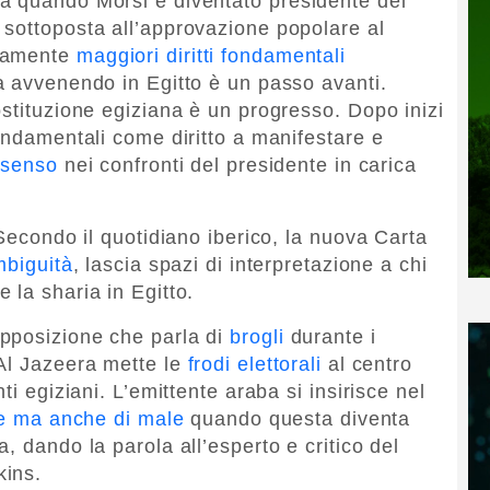
a quando Morsi è diventato presidente del
sottoposta all’approvazione popolare al
neamente
maggiori diritti fondamentali
a avvenendo in Egitto è un passo avanti.
ostituzione egiziana è un progresso. Dopo inizi
ondamentali come diritto a manifestare e
nsenso
nei confronti del presidente in carica
 Secondo il quotidiano iberico, la nuova Carta
mbiguità
, lascia spazi di interpretazione a chi
 la sharia in Egitto.
pposizione che parla di
brogli
durante i
Al Jazeera mette le
frodi elettorali
al centro
ti egiziani. L’emittente araba si insirisce nel
ne ma anche di male
quando questa diventa
, dando la parola all’esperto e critico del
kins.