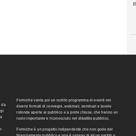
I
Formiche vanta poi un nutrito programma di eventi nei
o da
diversi formati di convegni, webinair, seminari e tavole
ggi
rotonde aperte al pubblico e a porte chiuse, che hanno un
ma
ruolo importante e riconosciuto nel dibattito pubblico.
n-
Formiche è un progetto indipendente che non gode del
finanziamento pubblico e non è organo di alcun partito o