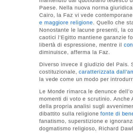
mantenuto dal quotidiano tedesco d
Paese. Nella nuova norma giuridica 
Cairo, la Faz vi vede contempora
e maggiore religione
. Quello che st
Nonostante le lacune presenti, la c
caotici l’Egitto mantiene garanzie f
libertà di espressione, mentre il
co
diminuisce, afferma la Faz.
Diverso invece il giudizio del Pais.
costituzionale,
caratterizzata dall’a
la vede come un modo per introdurre
Le Monde rimarca le denunce dell’o
momenti di voto e scrutinio. Anche 
della propria analisi sugli avvenimen
dibattito sulla religione
fonte di be
fanatismo, superstizione e ignoranza
dogmatismo religioso, Richard Daw