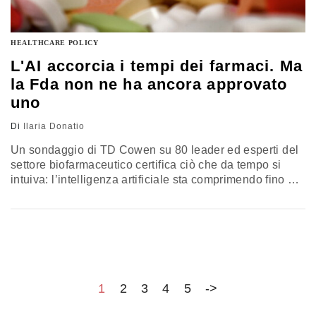
HEALTHCARE POLICY
L'AI accorcia i tempi dei farmaci. Ma
la Fda non ne ha ancora approvato
uno
Di
Ilaria Donatio
Un sondaggio di TD Cowen su 80 leader ed esperti del
settore biofarmaceutico certifica ciò che da tempo si
intuiva: l’intelligenza artificiale sta comprimendo fino al
70% i costi e i tempi della fase preclinica. La spinta
arriva anche dalla Casa Bianca, che punta a ridurre la
sperimentazione animale a favore di modelli
computazionali. Ma il nodo resta: nessun farmaco
scoperto dall’Ia ha ancora ottenuto l’approvazione della
Fda, gli scettici temono che il tasso di fallimento resti
vicino al 90%, e sullo sfondo cresce la concorrenza del
1
2
3
4
5
->
biotech cinese