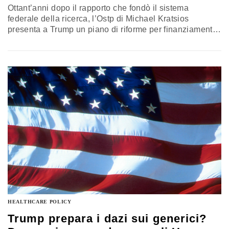
Ottant’anni dopo il rapporto che fondò il sistema
federale della ricerca, l’Ostp di Michael Kratsios
presenta a Trump un piano di riforme per finanziamenti,
manifattura e intelligenza artificiale applicata alla
scienza – tra ambizioni geopolitiche e attacchi frontali ai
criteri di diversità, equità e inclusione (Dei) nei bandi
federali
HEALTHCARE POLICY
Trump prepara i dazi sui generici?