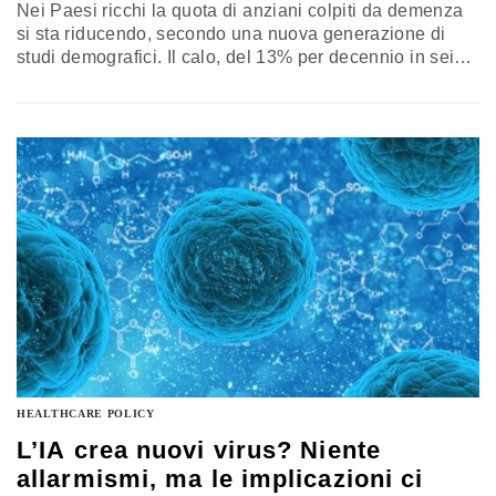
Nei Paesi ricchi la quota di anziani colpiti da demenza
si sta riducendo, secondo una nuova generazione di
studi demografici. Il calo, del 13% per decennio in sei
paesi tra Nord America ed Europa, ridimensiona le
proiezioni più allarmistiche e sposta l’attenzione dalla
ricerca sui farmaci – ancora incerta – alla prevenzione:
istruzione, salute cardiovascolare e persino la
vaccinazione anti-zoster si confermano leve concrete
per la sanità pubblica
HEALTHCARE POLICY
L’IA crea nuovi virus? Niente
allarmismi, ma le implicazioni ci