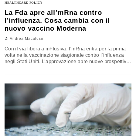
HEALTHCARE POLICY
La Fda apre all’mRna contro
l’influenza. Cosa cambia con il
nuovo vaccino Moderna
Di
Andrea Macaluso
Con il via libera a mFlusiva, l’mRna entra per la prima
volta nella vaccinazione stagionale contro l’influenza
negli Stati Uniti. L’approvazione apre nuove prospettive
per la rapidità produttiva e i vaccini combinati, ma
riporta al centro anche la fiducia dei cittadini e il
rapporto tra valutazione scientifica e politica. Il punto
con il professor Ciccozzi