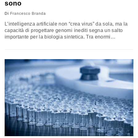
sono
Di
Francesco Branda
L’intelligenza artificiale non “crea virus” da sola, ma la
capacità di progettare genomi inediti segna un salto
importante per la biologia sintetica. Tra enormi
potenzialità mediche e rischi di sicurezza, la sfida è
costruire regole capaci di tenere il passo con la ricerca,
senza cedere agli allarmismi. La riflessione di
Francesco Branda, professore e ricercatore presso
l’Unità di statistica medica ed epidemiologia del
Campus Bio-Medico di Roma