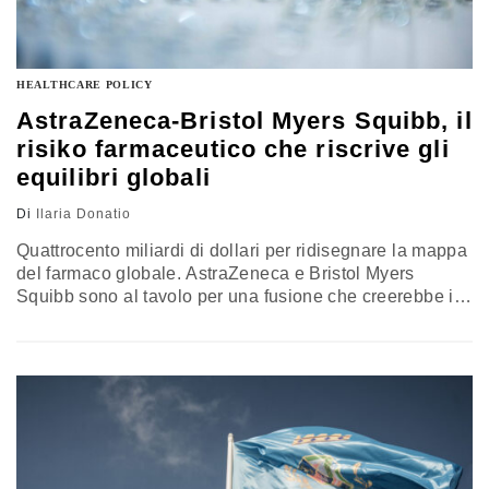
HEALTHCARE POLICY
AstraZeneca-Bristol Myers Squibb, il
risiko farmaceutico che riscrive gli
equilibri globali
Di
Ilaria Donatio
Quattrocento miliardi di dollari per ridisegnare la mappa
del farmaco globale. AstraZeneca e Bristol Myers
Squibb sono al tavolo per una fusione che creerebbe il
quarto gruppo farmaceutico al mondo per
capitalizzazione. Un’operazione ancora incerta, ma che
arriva in un momento non casuale: pochi mesi dopo lo
sbarco di AstraZeneca a Wall Street, e mentre a Londra
cresce il timore di un altro grande nome britannico in
fuga dalla City