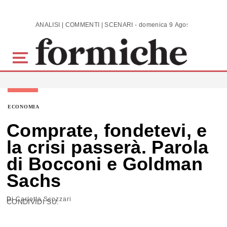
Skip to main content
ANALISI | COMMENTI | SCENARI - domenica 9 Agosto 2026
ECONOMIA
Comprate, fondetevi, e
la crisi passerà. Parola
di Bocconi e Goldman
Sachs
Di
Carlotta Scozzari
CONDIVIDI SU: