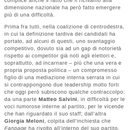
complice anche il fatto che il richiamo alla
dimensione nazionale ha però fatto emergere
più di una difficolt
à
.
Prima fra tutti, nella coalizione di centrodestra,
in cui la definizione tardiva dei candidati ha
portato, ad alcuni di questi, uno svantaggio
competitivo, dovuto sia ad un gap di notorietà
rispetto ai competitor già noti agli elettori e,
soprattutto, ad incarnare – più che una vera e
propria proposta politica – un compromesso
figlio di una mediazione interna serrata in cui
si contrappongono due leadership molto forti
che oggi però subiscono qualche contraccolpo:
da una parte
Matteo Salvini
, in difficoltà per le
voci rumorose interne al partito, per le vicende
che han riguardato il suo staff; dall’altra
Giorgia Meloni
, colpita dell’inchiesta che
Fanpage
ha rivolto all’interno del suo partito.