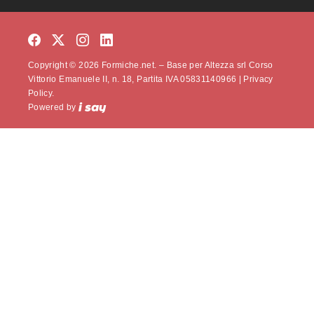
Copyright © 2026 Formiche.net. – Base per Altezza srl Corso
Vittorio Emanuele II, n. 18, Partita IVA 05831140966 |
Privacy
Policy.
Powered by