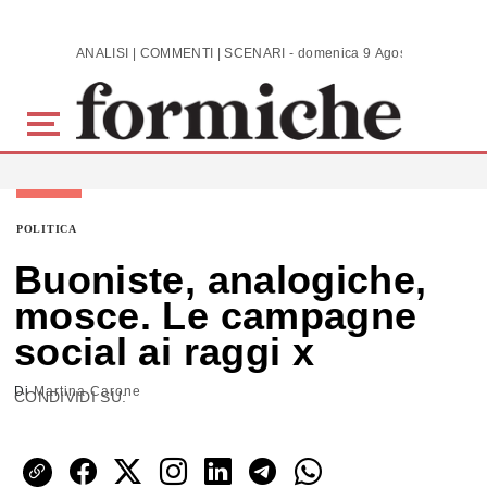
Skip to main content
ANALISI | COMMENTI | SCENARI - domenica 9 Agosto 2026
POLITICA
Buoniste, analogiche,
mosce. Le campagne
social ai raggi x
Di
Martina Carone
CONDIVIDI SU: