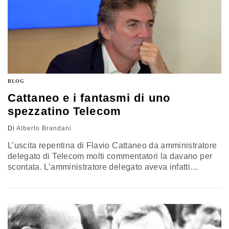
BLOG
Cattaneo e i fantasmi di uno
spezzatino Telecom
Di
Alberto Brandani
L’uscita repentina di Flavio Cattaneo da amministratore
delegato di Telecom molti commentatori la davano per
scontata. L’amministratore delegato aveva infatti
rimesso i conti in ordine: l’ltile è tornato (1,8 miliardi)
l’indebitamento è sceso (25,1 miliardi), bene l’ebitda
(+14,2%). Questi risultati nella mente di Cattaneo erano
collegati a tre anni senza dividendi ma gli addetti ai
lavori convenivano tutti sul fatto…