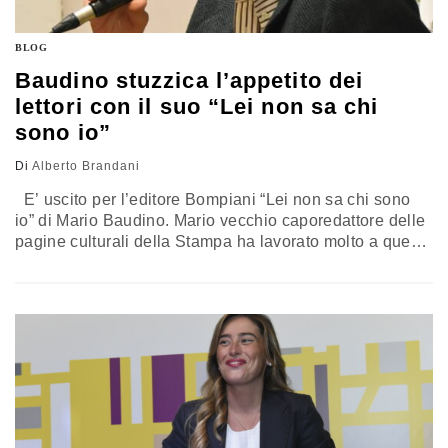
BLOG
Baudino stuzzica l’appetito dei
lettori con il suo “Lei non sa chi
sono io”
Di
Alberto Brandani
E’ uscito per l’editore Bompiani “Lei non sa chi sono
io” di Mario Baudino. Mario vecchio caporedattore delle
pagine culturali della Stampa ha lavorato molto a questo
testo che è un saggio romanzato sulla pratica e persino
il culto dello pseudonimo nella letteratura. Ma tutto il
libro è movimento, sorprese e un lungo gioco a
rimpiattino dove da quinta…