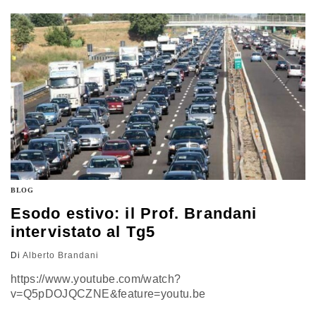
veniva valutata “la convenienza”. Oggi il mantra di
Renzi sembra essere quello dell’uomo contro tutti.
Quasi alla ricerca di…
BLOG
Esodo estivo: il Prof. Brandani
intervistato al Tg5
Di
Alberto Brandani
https://www.youtube.com/watch?
v=Q5pDOJQCZNE&feature=youtu.be