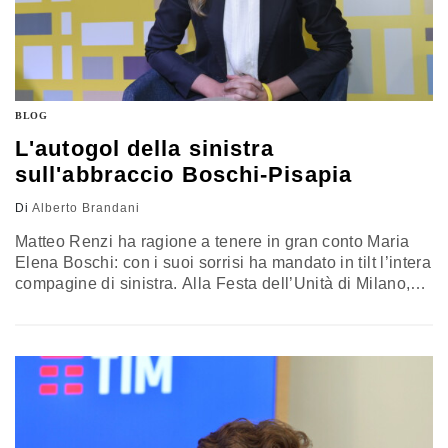
BLOG
L'autogol della sinistra
sull'abbraccio Boschi-Pisapia
Di
Alberto Brandani
Matteo Renzi ha ragione a tenere in gran conto Maria
Elena Boschi: con i suoi sorrisi ha mandato in tilt l’intera
compagine di sinistra. Alla Festa dell’Unità di Milano,
Giuliano Pisapia e la Boschi si sono affettuosamente
salutati. Cordiale lei, gran signore lui. Solo qualche foto
e il tutto sarebbe passato nella calura estiva ma le
sentinelle dell’ortodossia leninista vigilavano…