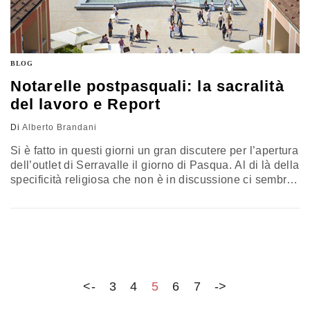
BLOG
Notarelle postpasquali: la sacralità
del lavoro e Report
Di
Alberto Brandani
Si è fatto in questi giorni un gran discutere per l’apertura
dell’outlet di Serravalle il giorno di Pasqua. Al di là della
specificità religiosa che non è in discussione ci sembra
che il tema sia stato affrontato in modo completamente
errato. Punto primo siamo in presenza della più grave
crisi economica degli ultimi 100 anni; punto secondo la
sacralità del…
<-
3
4
5
6
7
->