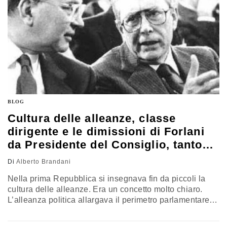
BLOG
Cultura delle alleanze, classe
dirigente e le dimissioni di Forlani
da Presidente del Consiglio, tanto
tempo fa
Di
Alberto Brandani
Nella prima Repubblica si insegnava fin da piccoli la
cultura delle alleanze. Era un concetto molto chiaro.
L’alleanza politica allargava il perimetro parlamentare,
rendeva più efficace la azione di governo e coinvolgeva
un maggior numero di strati sociali. Solo da ultimo