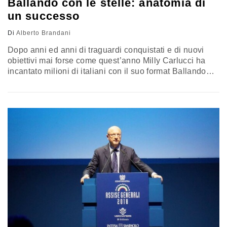
Ballando con le stelle: anatomia di
un successo
Di
Alberto Brandani
Dopo anni ed anni di traguardi conquistati e di nuovi
obiettivi mai forse come quest’anno Milly Carlucci ha
incantato milioni di italiani con il suo format Ballando
con le Stelle. La grazia signorile, la ferrea
determinazione, la competenza assoluta e la cura
maniacale dei dettagli hanno fatto sì che quest’anno più
di sempre lo show ballasse non con le stelle…