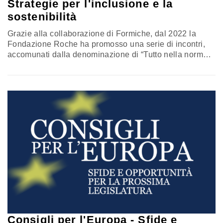
Strategie per l'inclusione e la
sostenibilità
Grazie alla collaborazione di Formiche, dal 2022 la
Fondazione Roche ha promosso una serie di incontri,
accomunati dalla denominazione di “Tutto nella norma”,
che hanno coinvolto rappresentanti istituzionali,
operatori sanitari, pazienti ed esperti di tematiche
sanitarie, cercando di stimolare un dibattito che
coniugasse l’approfondimento di argomenti rilevanti per
il Ssn con l’attenzione ai profili etici delle diverse
questioni. Nel corso…
Consigli per l'Europa - Sfide e