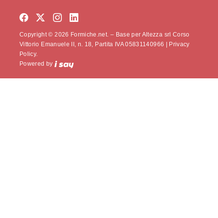
Copyright © 2026 Formiche.net. – Base per Altezza srl Corso
Vittorio Emanuele II, n. 18, Partita IVA 05831140966 |
Privacy
Policy.
Powered by