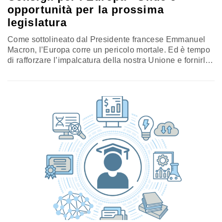
opportunità per la prossima
legislatura
Come sottolineato dal Presidente francese Emmanuel
Macron, l’Europa corre un pericolo mortale. Ed è tempo
di rafforzare l’impalcatura della nostra Unione e fornirle
quei mezzi necessari per dare risposte efficaci ai
cittadini, anche in termini di difesa e sicurezza. Da un
recente sondaggio del Parlamento europeo è emerso
che i cittadini sono consapevoli del momento che
viviamo e avvertono che…