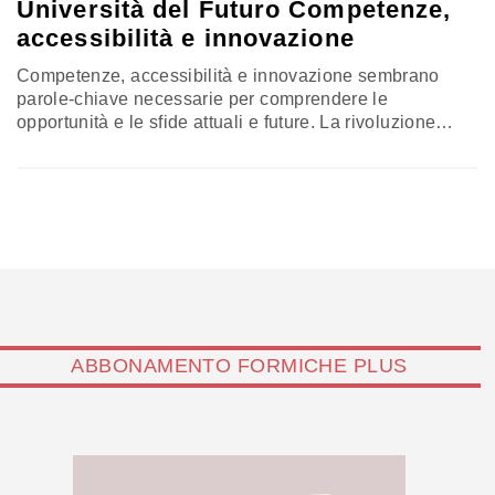
Università del Futuro Competenze,
accessibilità e innovazione
Competenze, accessibilità e innovazione sembrano
parole-chiave necessarie per comprendere le
opportunità e le sfide attuali e future. La rivoluzione
digitale tocca ogni settore, non ultimo quello
dell'educazione. È necessario ripensare l'offerta
accademica in una logica di sistema esteso, utilizzando
gli strumenti offerti dalla tecnologia digitale. Ma la
didattica digitale è efficace? Il recente “Report of the
Harvard future of teaching…
ABBONAMENTO FORMICHE PLUS