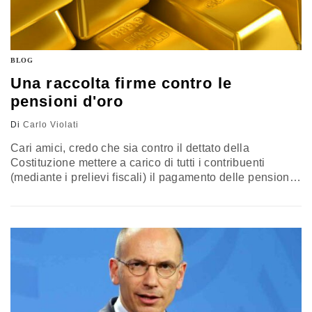
BLOG
Una raccolta firme contro le
pensioni d'oro
Di
Carlo Violati
Cari amici, credo che sia contro il dettato della
Costituzione mettere a carico di tutti i contribuenti
(mediante i prelievi fiscali) il pagamento delle pensioni
d'oro non supportate da idonei versamenti di contributi.
Intanto andrebbe posto a carico degli Enti di
appartenenza dei pensionati d'oro il versamento delle
pensioni stesse e non a carico della fiscalità generale.
Credo che vada…