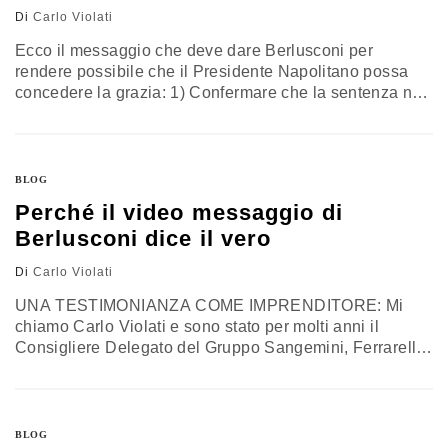
Di
Carlo Violati
Ecco il messaggio che deve dare Berlusconi per
rendere possibile che il Presidente Napolitano possa
concedere la grazia: 1) Confermare che la sentenza non
cambia la posizione del Popolo della Libertà di
appoggio ad un Governo che ha lo scopo di salvare il
popolo italiano da una crisi che più dura e pesante non
potrebbe essere. 2) Che il Popolo…
BLOG
Perché il video messaggio di
Berlusconi dice il vero
Di
Carlo Violati
UNA TESTIMONIANZA COME IMPRENDITORE: Mi
chiamo Carlo Violati e sono stato per molti anni il
Consigliere Delegato del Gruppo Sangemini, Ferrarelle,
Boario. Andando a pranzo o a cena con gli amici o con
mia moglie nei ristoranti il cameriere, arrivato all'acqua
minerale mi domandava sempre: "l'acqua minerale la
vuole liscia o gassata?" Allora mi è venuta una idea:
BLOG