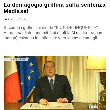
chiamo il…
La demagogia grillina sulla sentenza
Mediaset
Di
Carlo Violati
Secondo i grillini chi evade "È UN DELINQUENTE".
Allora quanti delinquenti (sui quali la Magistratura non
indaga) esistono in Italia se è vero, come dicono gli
economisti che circa un 20% degli italiani non paga le
tasse e che forse molti di più non le pagano tutte. E il
titolo che secondo me merita una querela contro quelli
che definiscono…