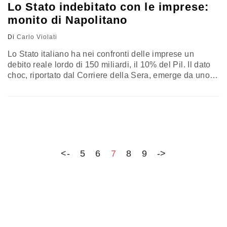
Lo Stato indebitato con le imprese:
monito di Napolitano
Di
Carlo Violati
Lo Stato italiano ha nei confronti delle imprese un
debito reale lordo di 150 miliardi, il 10% del Pil. Il dato
choc, riportato dal Corriere della Sera, emerge da uno
studio di Emanuele Padovani, professore di Public
Management all'Università di Bologna, per conto del
gruppo di consulenza Van Dijk: per l'esattezza, a fine
2010 le Regioni avevano debiti commerciali verso…
<-
5
6
7
8
9
->