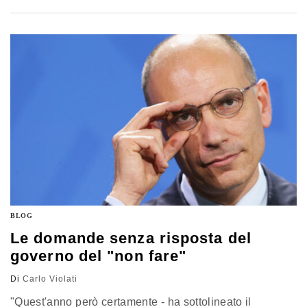
disastri. Fine della prima guerra mondiale: la pace di
Versailles: 1) mortifica l'Austria (che da impero potente
del Centro Europa si riduce ai soli abitanti dell'Austria)
2)…
BLOG
Le domande senza risposta del
governo del "non fare"
Di
Carlo Violati
"Quest'anno però certamente - ha sottolineato il