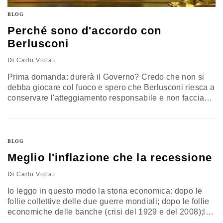
BLOG
Perché sono d'accordo con
Berlusconi
Di
Carlo Violati
Prima domanda: durerà il Governo? Credo che non si
debba giocare col fuoco e spero che Berlusconi riesca a
conservare l'atteggiamento responsabile e non faccia
cadere il governo che deve risolvere delle gravissime
situazioni di crisi. Se lo facesse avrebbe, forse, più voti
di quelli che potrebbe perdere. ---------------------------------
Poi c'è un passaggio nella dichiarazione a caldo di
BLOG
Napolitano: "E’…
Meglio l'inflazione che la recessione
Di
Carlo Violati
Io leggo in questo modo la storia economica: dopo le
follie collettive delle due guerre mondiali; dopo le follie
economiche delle banche (crisi del 1929 e del 2008);le
politiche che creano recessione hanno solo creato