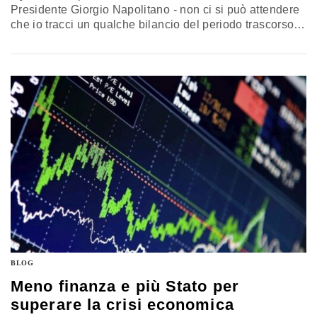
Presidente Giorgio Napolitano - non ci si può attendere
che io tracci un qualche bilancio del periodo trascorso
dall'incontro con voi del luglio 2012. Perché è stato un
periodo tra i più intensi e inquieti nella storia politica e
istituzionale dell'Italia repubblicana, per il succedersi di
eventi straordinari, di svolte, di momenti di…
BLOG
Meno finanza e più Stato per
superare la crisi economica