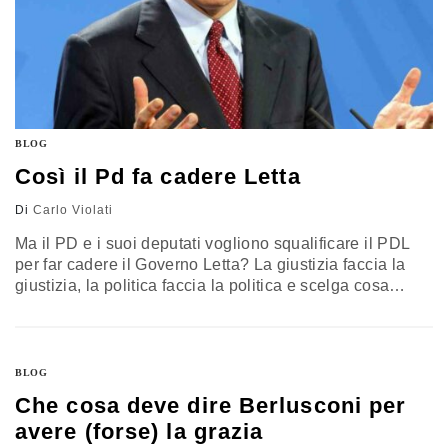
BLOG
Così il Pd fa cadere Letta
Di
Carlo Violati
Ma il PD e i suoi deputati vogliono squalificare il PDL
per far cadere il Governo Letta? La giustizia faccia la
giustizia, la politica faccia la politica e scelga cosa
serve al Paese. Senza il PDL il Governo cade e litigare
tra alleati serve solo a fare confusione. Vale la pena di
fare chiarezza.
BLOG
Che cosa deve dire Berlusconi per
avere (forse) la grazia