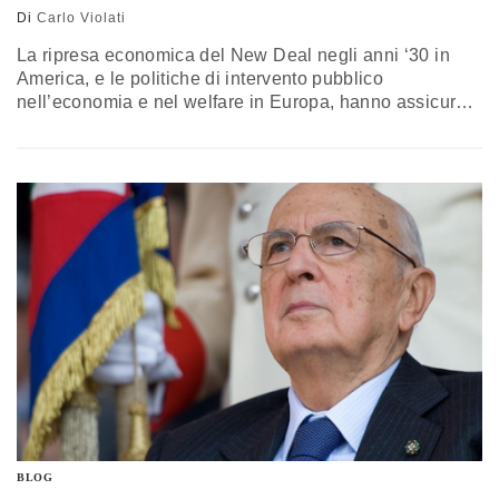
Di
Carlo Violati
La ripresa economica del New Deal negli anni ‘30 in
America, e le politiche di intervento pubblico
nell’economia e nel welfare in Europa, hanno assicurato
decenni di prosperità e crescita all’interno di un quadro
di giustizia sociale. La forza della socialdemocrazia
europea è stata proprio questa. L'abbandono delle
politiche di stampo keynesiano e la deregolamentazione
della finanza hanno avuto un…
BLOG