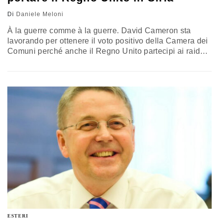
Di
Daniele Meloni
À la guerre comme à la guerre. David Cameron sta
lavorando per ottenere il voto positivo della Camera dei
Comuni perché anche il Regno Unito partecipi ai raid
aerei in Siria, dopo lo smacco del 30 agosto 2013
quando gli alleati Libdems e 30 MPs del suo stesso
partito Tories gli negarono, con un voto parlamentare, la
possibilità di andare…
ESTERI