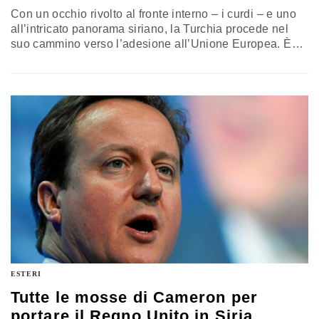
Con un occhio rivolto al fronte interno – i curdi – e uno
all’intricato panorama siriano, la Turchia procede nel
suo cammino verso l’adesione all’Unione Europea. È
stato game, set e match per Recep Tayyip Erdogan
domenica scorsa nel vertice straordinario con l’Ue, nel
corso del quale il Presidente turco ha ottenuto 3 miliardi
di euro per fare fronte al…
ESTERI
Tutte le mosse di Cameron per
portare il Regno Unito in Siria