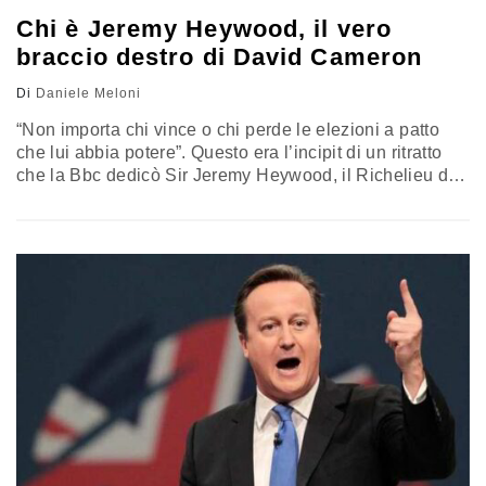
Chi è Jeremy Heywood, il vero
braccio destro di David Cameron
Di
Daniele Meloni
“Non importa chi vince o chi perde le elezioni a patto
che lui abbia potere”. Questo era l’incipit di un ritratto
che la Bbc dedicò Sir Jeremy Heywood, il Richelieu del
Civil Service britannico, il Cabinet Secretary del
Governo Cameron, riconfermatissimo anche con il
nuovo mandato che i britannici hanno conferito al Primo
Ministro Tory. Il suo ruolo – simile…