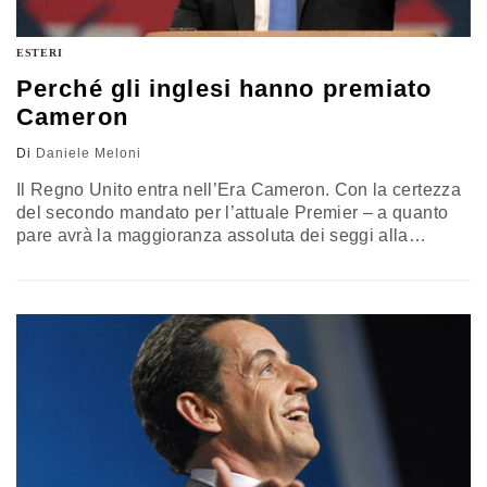
ESTERI
Perché gli inglesi hanno premiato
Cameron
Di
Daniele Meloni
Il Regno Unito entra nell’Era Cameron. Con la certezza
del secondo mandato per l’attuale Premier – a quanto
pare avrà la maggioranza assoluta dei seggi alla
Camera dei Comuni – i Conservatori cancellano il
ricordo della vittoria mutilata del 2010 e quello, ancora
più doloroso, del 1997, quando il giovane Blair
passeggiò sui resti di Major, Mellor, Portillo e
compagnia.…