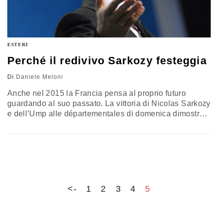
ESTERI
Perché il redivivo Sarkozy festeggia
Di
Daniele Meloni
Anche nel 2015 la Francia pensa al proprio futuro
guardando al suo passato. La vittoria di Nicolas Sarkozy
e dell’Ump alle départementales di domenica dimostra
che il centrodestra francese è ancora vivo, che c’è una
grande area neo-gollista e moderata alternativa alla
sinistra e al Front National, pronta a rimettersi in
carreggiata per ambire – legittimamente o forse sarebbe
meglio…
<-
1
2
3
4
5