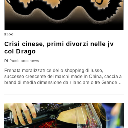
BLOG
Crisi cinese, primi divorzi nelle jv
col Drago
Di
Pambianconews
Frenata moralizzatrice dello shopping di lusso,
successo crescente dei marchi made in China, caccia a
brand di media dimensione da rilanciare oltre Grande
muraglia, griffe impantanate nell’eccesso di visibilità,
mercato grigio e riallineamento dei listini d'alta
gamma tra le due parti del mondo. Lo scenario, in Cina,
ha cambiato colore nel giro di un anno, con una velocità
impressionante e una profondità…