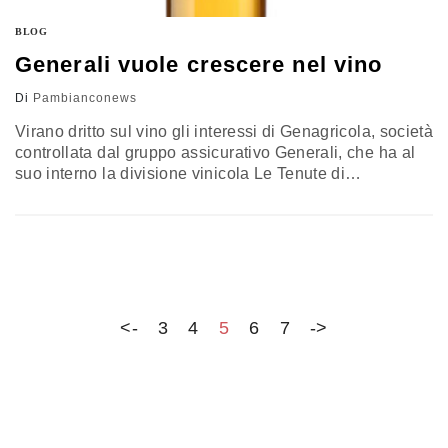
BLOG
Generali vuole crescere nel vino
Di
Pambianconews
Virano dritto sul vino gli interessi di Genagricola, società
controllata dal gruppo assicurativo Generali, che ha al
suo interno la divisione vinicola Le Tenute di
Genagricola con otto aziende tra cui Tenuta Sant'Anna,
Torre Rosazza (nella foto, Picolit docg), Bricco dei
Guazzi, V8+. L'AD Alessandro Marchionne ha
presentato all'ultimo Vinitaly un piano di sviluppo
articolato che vede l'avvio della collaborazione con
Riccardo Cotarella (presidente di Assoenologi),…
<-
3
4
5
6
7
->