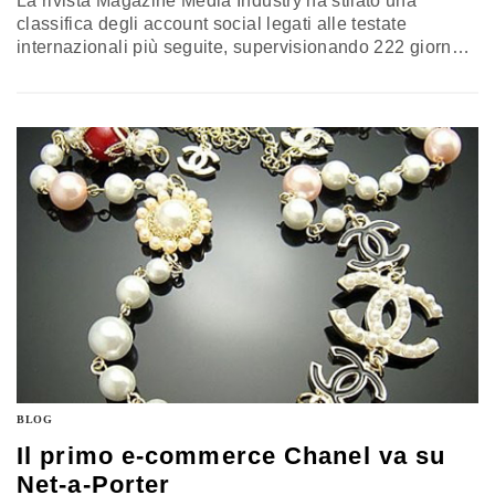
La rivista Magazine Media Industry ha stilato una
classifica degli account social legati alle testate
internazionali più seguite, supervisionando 222 giornali,
molti dei quali legati al settore fashion. Le riviste di
moda sembrano attrarre meno seguaci rispetto a singole
personalità del fashion world come la modella Gisele
Bündchen (4,7 milioni di followe su Instagram) o il brand
low cost H&M (6 milioni). Facebook si conferma il social
più…
BLOG
Il primo e-commerce Chanel va su
Net-a-Porter