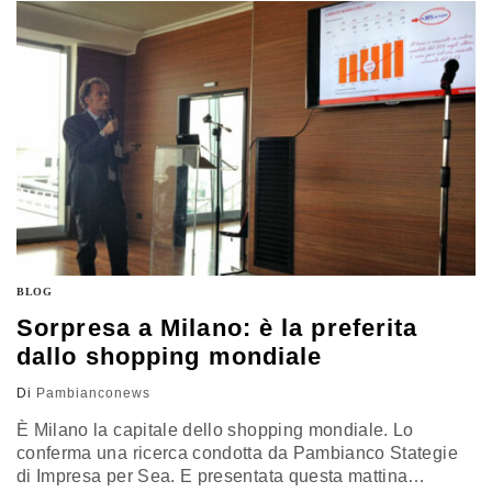
degli abitanti dell’ex Celeste impero da Hong Kong
all’Europa, è iniziato già a febbraio, mese chiuso a
+51,9%, come…
BLOG
Sorpresa a Milano: è la preferita
dallo shopping mondiale
Di
Pambianconews
È Milano la capitale dello shopping mondiale. Lo
conferma una ricerca condotta da Pambianco Stategie
di Impresa per Sea. E presentata questa mattina