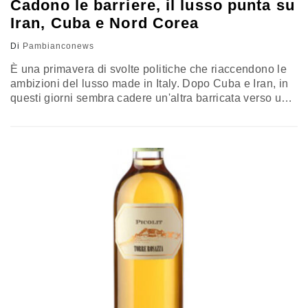
Cadono le barriere, il lusso punta su
Iran, Cuba e Nord Corea
Di
Pambianconews
È una primavera di svolte politiche che riaccendono le
ambizioni del lusso made in Italy. Dopo Cuba e Iran, in
questi giorni sembra cadere un'altra barricata verso un
mercato considerato fino a ora un tabù politico e
commerciale: la Corea del Nord. In Iran, nei giorni
scorsi, è stato raggiunto l'accordo sul programma
nucleare. Secondo i dati di Sace, l'Italia ha perso 15
miliardi di euro di esportazioni con un…