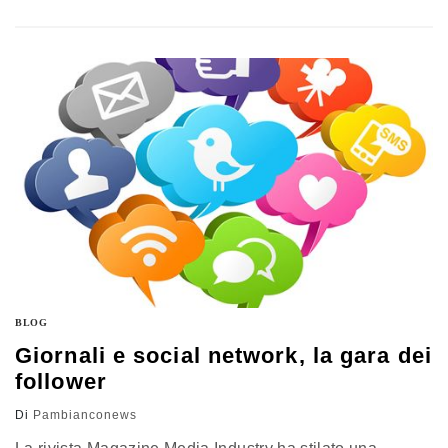
all'aeroporto di Malpensa. Ad oggi, il 37% del lusso
mondiale è acquistato dai turisti e l'Europa è il mercato
che registra le più alte percentuali di vendita rispetto a
quelle realizzate dai consumatori locali. In Italia, il 60%
dello shopping viene…
BLOG
Giornali e social network, la gara dei
follower
Di
Pambianconews