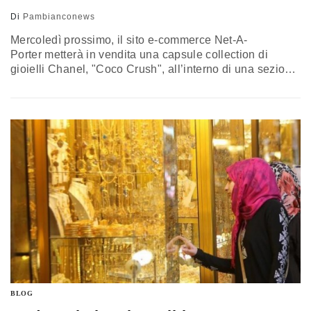
Di
Pambianconews
Mercoledì prossimo, il sito e-commerce Net-A-
Porter metterà in vendita una capsule collection di
gioielli Chanel, "Coco Crush", all’interno di una sezione
speciale che resterà aperta per tre settimane. È la prima
volta che Chanel sperimenta la vendita online,
sebbene recentemente abbia annunciato il lancio del
proprio e-store nel 2016. Lo storico brand francese ha
realizzato appositamente per il portale cinque anelli e
un bracciale…
BLOG