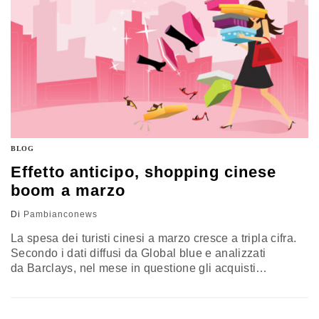
BLOG
Effetto anticipo, shopping cinese
boom a marzo
Di
Pambianconews
La spesa dei turisti cinesi a marzo cresce a tripla cifra.
Secondo i dati diffusi da Global blue e analizzati
da Barclays, nel mese in questione gli acquisti
oltreconfine dei viaggiatori del Drago hanno segnato un
incremento del 122,4% anno su anno. L’incremento, che
riflette uno spostamento del turismo dello shopping