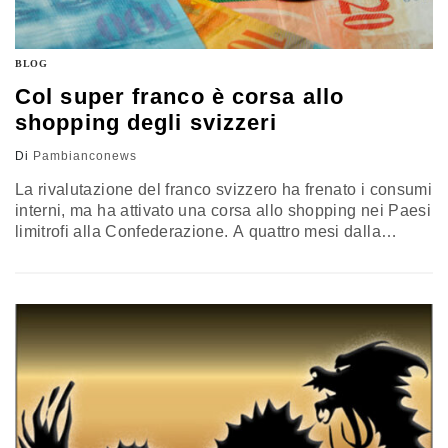
BLOG
Col super franco è corsa allo
shopping degli svizzeri
Di
Pambianconews
La rivalutazione del franco svizzero ha frenato i consumi
interni, ma ha attivato una corsa allo shopping nei Paesi
limitrofi alla Confederazione. A quattro mesi dalla
decisione della Banca nazionale svizzera di cancellare
il rapporto minimo di cambio con l’euro, misura
introdotta nell’estate del 2011 per proteggere la moneta
unica, si tirano le somme della 'tempesta di valute'. Di
recente, a farlo, è stato Bloomberg, che ha
sottolineato…