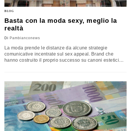
BLOG
Basta con la moda sexy, meglio la
realtà
Di
Pambianconews
La moda prende le distanze da alcune strategie
comunicative incentrate sul sex appeal. Brand che
hanno costruito il proprio successo su canoni estetici
volutamente sexy, come Abercrombie &
Fitch e American Apparel, hanno cambiato
l’impostazione delle proprie campagne pubblicitarie
preferendo valorizzare i prodotti in contesti meno
provocatori. Alcuni esperti di marketing, consultati
da Wwd, hanno stabilito che, oggi, i teenager
(nell'articolo vengono citati i "Millennials") preferiscono
situazioni vicine…