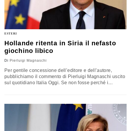
ESTERI
Hollande ritenta in Siria il nefasto
giochino libico
Di
Pierluigi Magnaschi
Per gentile concessione dell’editore e dell’autore,
pubblichiamo il commento di Pierluigi Magnaschi uscito
sul quotidiano Italia Oggi. Se non fosse perché i
francesi (al contrario degli inglesi) non hanno il gusto
dell'ironia, Hollande non avrebbe recitato, il 27 agosto
scorso, la parte di Napoleone davanti a tutti gli
ambasciatori francesi nel mondo. E lo ha fatto usando,
in sostanza, la…