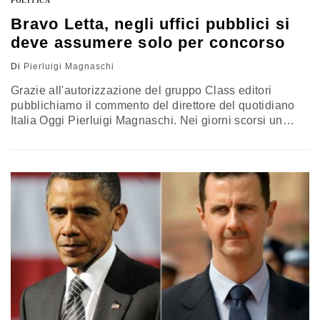
POLITICA
Bravo Letta, negli uffici pubblici si
deve assumere solo per concorso
Di
Pierluigi Magnaschi
Grazie all'autorizzazione del gruppo Class editori
pubblichiamo il commento del direttore del quotidiano
Italia Oggi Pierluigi Magnaschi. Nei giorni scorsi un
grande quotidiano, con il fazzoletto in mano per la
commozione, ha dedicato mezza pagina a una dirigente
di una regione del Nord che si lamentava perché si
trova, dopo anni di servizio, a dover lavorare ancora
come precaria (e come dirigente!).…