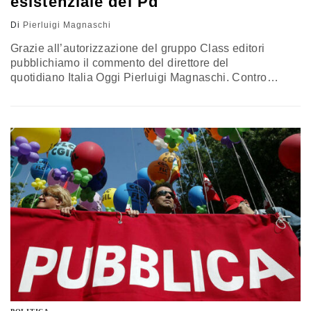
esistenziale del Pd
Di
Pierluigi Magnaschi
Grazie all’autorizzazione del gruppo Class editori
pubblichiamo il commento del direttore del
quotidiano Italia Oggi Pierluigi Magnaschi. Contro
l'evidente leaderismo di Matteo Renzi, Pierluigi Bersani
e Massimo D'Alema oppongono la necessità della
gestione collettiva del partito. Dello stesso parere sono
anche i pulcini di questi ultimi due leader e cioè Gianni
Cuperlo e Fabrizio Barca. Tutti e quattro infatti si rifanno
alla vulgata…