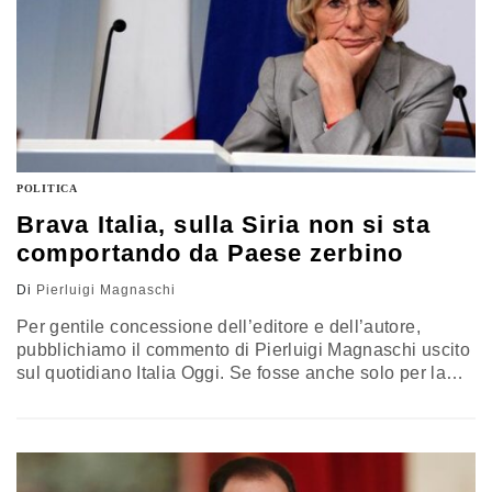
POLITICA
Brava Italia, sulla Siria non si sta
comportando da Paese zerbino
Di
Pierluigi Magnaschi
Per gentile concessione dell’editore e dell’autore,
pubblichiamo il commento di Pierluigi Magnaschi uscito
sul quotidiano Italia Oggi. Se fosse anche solo per la
posizione sull'eventuale partecipazione italiana
all'attacco armato alla Siria da parte di Stati Uniti,
Inghilterra e Francia, il governo delle larghe intese,
considerato sinora (anche da chi scrive) debolissimo,
dimostra di essere in grado di operare, in condizioni…