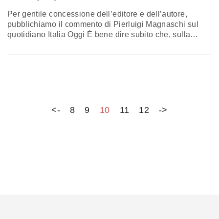
Per gentile concessione dell’editore e dell’autore,
pubblichiamo il commento di Pierluigi Magnaschi sul
quotidiano Italia Oggi È bene dire subito che, sulla
vicenda egiziana, non si sa bene che cosa l'Europa
abbia fatto. In un primo momento si era detto che
avrebbe sospeso tutti gli aiuti destinati al Cairo. Poi è
stato precisato che essi non sono stati sospesi ma…
<-
8
9
10
11
12
->