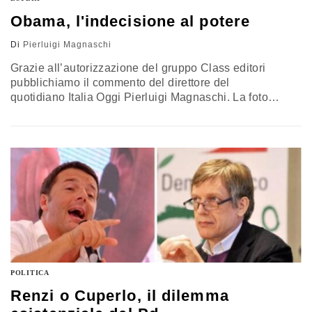
Obama, l'indecisione al potere
Di
Pierluigi Magnaschi
Grazie all’autorizzazione del gruppo Class editori
pubblichiamo il commento del direttore del
quotidiano Italia Oggi Pierluigi Magnaschi. La foto
allucinante riprodotta nel corpo di questo articolo ha
fatto il giro del mondo. Riprende otto cosiddetti insorti,
probabilmente appartenente al gruppo Al Qaeda, che in
Siria combattono il regime sanguinario di Assad e che
esibiscono, con compiacimento, le armi, mentre si
preparano ad assassinare…
POLITICA
Renzi o Cuperlo, il dilemma