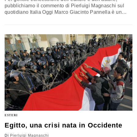
pubblichiamo il commento di Pierluigi Magnaschi sul
quotidiano Italia Oggi Marco Giacinto Pannella è un
saltimbanco. Si comporta così perché, privo di mezzi
com'è, se non facesse i fuochi d'artificio, non lo starebbe
ad ascoltare nessuno. Ma Pannella è anche un assoluto
genio politico. Uno che è tutto solo in un mare di
mezzecalzette…
ESTERI
Egitto, una crisi nata in Occidente
Di
Pierluigi Magnaschi