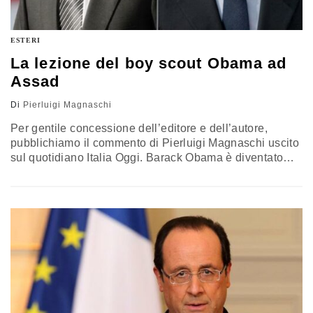
ESTERI
La lezione del boy scout Obama ad
Assad
Di
Pierluigi Magnaschi
Per gentile concessione dell’editore e dell’autore,
pubblichiamo il commento di Pierluigi Magnaschi uscito
sul quotidiano Italia Oggi. Barack Obama è diventato
presidente degli Usa soprattutto perché è un fine
intrattenitore. Sa parlare alla gente. Agita i buoni
sentimenti e i massimi princìpi che espone, divulga,
vellica e nei quali, alla fine, si arrotola con la felicità un
po' sorpresa del…