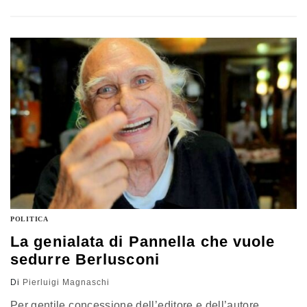
adunate, dalle quali, lo diceva già Alessandro Manzoni,
non esce mai niente di buono. Detto questo, ritengo che
la copertura del Meeting di Rimini da parte dei media (di
tutti i media, siano essi…
POLITICA
La genialata di Pannella che vuole
sedurre Berlusconi
Di
Pierluigi Magnaschi
Per gentile concessione dell’editore e dell’autore,