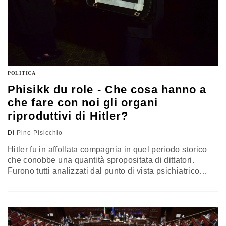
POLITICA
Phisikk du role - Che cosa hanno a
che fare con noi gli organi
riproduttivi di Hitler?
Di
Pino Pisicchio
Hitler fu in affollata compagnia in quel periodo storico
che conobbe una quantità spropositata di dittatori.
Furono tutti analizzati dal punto di vista psichiatrico
traendo dai loro prolassi di disumanità una serie di
importanti informazioni. A sapere prima che il Fuhrer
aveva quei problemi che abbiamo scoperto grazie alla
genetista inglese Turi King, forse qualcosa per tempo
qualche bravo dottore l’avrebbe saputa fare. La rubrica