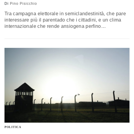
Di
Pino Pisicchio
Tra campagna elettorale in semiclandestinità, che pare
interessare più il parentado che i cittadini, e un clima
internazionale che rende ansiogena perfino
l’informazione quotidiana, il voto regionale scivola fuori
dalla lista delle priorità. E gli elettori vi si avvicinano con
il passo lento di un autunno senza rito collettivo. La
rubrica di Pino Pisicchio
POLITICA