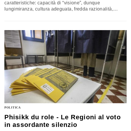
caratteristiche: capacità di “visione”, dunque
lungimiranza, cultura adeguata, fredda razionalità,
assunzione di piena responsabilità nelle scelte, senza
ricorrere allo scarica barile. Tutte caratteristiche che
nella scena politica attuale, forse più da Grande
Fratello, mancano molto. La rubrica di Pino Pisicchio
POLITICA
Phisikk du role - Le Regioni al voto
in assordante silenzio