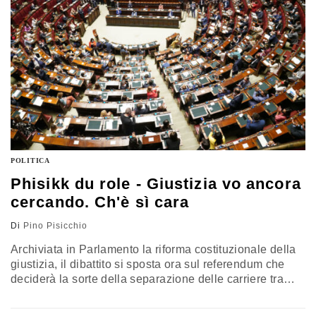
di Pino Pisicchio
POLITICA
Phisikk du role - Giustizia vo ancora
cercando. Ch'è sì cara
Di
Pino Pisicchio
Archiviata in Parlamento la riforma costituzionale della
giustizia, il dibattito si sposta ora sul referendum che
deciderà la sorte della separazione delle carriere tra
giudici e pubblici ministeri. Pisicchio ricorda come la
riforma Vassalli del 1989 avesse introdotto principi più