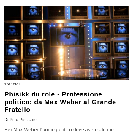
garantisti, ma lasciato irrisolti nodi cruciali come
l’equilibrio tra accusa e difesa. Oggi il tema torna al
centro dello scontro politico e mediatico, con
un’opinione pubblica incline a limitare il potere dei pm,
percepiti come poco terzi. Il referendum, privo di
quorum, si annuncia quindi come una sfida aperta per
partiti e cittadini
POLITICA
Phisikk du role - Professione
politico: da Max Weber al Grande
Fratello
Di
Pino Pisicchio
Per Max Weber l’uomo politico deve avere alcune