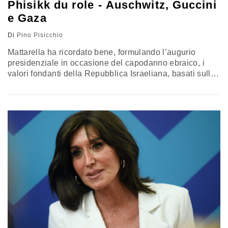
Phisikk du role - Auschwitz, Guccini
e Gaza
Di
Pino Pisicchio
Mattarella ha ricordato bene, formulando l’augurio
presidenziale in occasione del capodanno ebraico, i
valori fondanti della Repubblica Israeliana, basati sulla
convivenza e sul rispetto reciproco, auspicando nella
comunità nazionale una profonda riflessione “a
beneficio della comunità nazionale ed internazionale”.
La rubrica di Pino Pisicchio