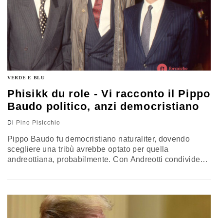
VERDE E BLU
Phisikk du role - Vi racconto il Pippo
Baudo politico, anzi democristiano
Di
Pino Pisicchio
Pippo Baudo fu democristiano naturaliter, dovendo
scegliere una tribù avrebbe optato per quella
andreottiana, probabilmente. Con Andreotti condivideva
il gusto dell’ironia, il piacere della lettura, un certo
pragmatismo nell’azione e una indiscussa capacità
organizzativa. Oltre che, appunto, l’appartenenza
democristiana. La rubrica di Pino Pisicchio