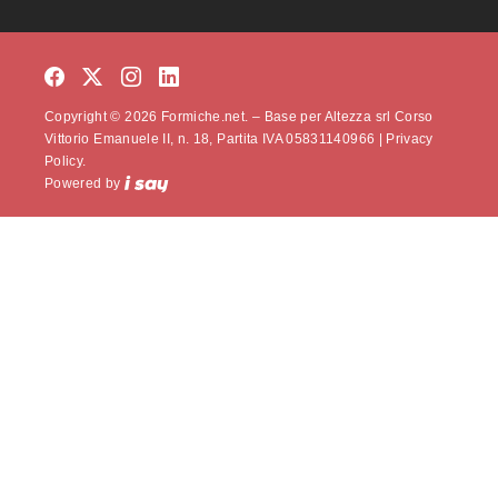
Copyright © 2026 Formiche.net. – Base per Altezza srl Corso
Vittorio Emanuele II, n. 18, Partita IVA 05831140966 |
Privacy
Policy.
Powered by