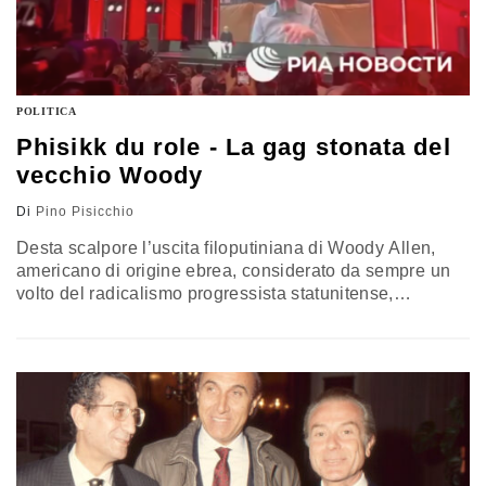
POLITICA
Phisikk du role - La gag stonata del
vecchio Woody
Di
Pino Pisicchio
Desta scalpore l’uscita filoputiniana di Woody Allen,
americano di origine ebrea, considerato da sempre un
volto del radicalismo progressista statunitense,
firmatario di appelli liberal e schierato dalla parte delle
libertà. Ma, a ben riflettere, non è la prima volta che
protagonisti del cinema hollywoodiano assumono
posizioni poco comprensibili e non affatto compatibili
con la condotta politica di una vita