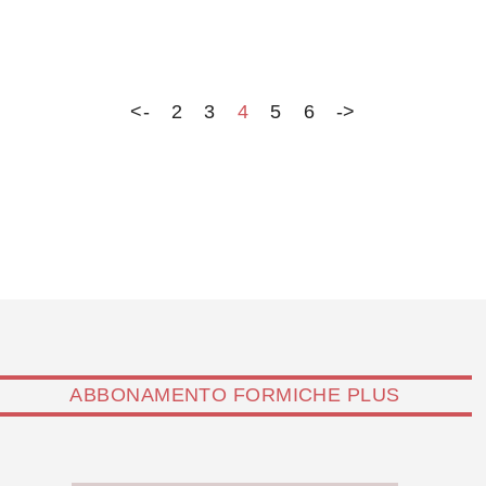
un suo che… La rubrica di Pino Pisicchio
<-
2
3
4
5
6
->
ABBONAMENTO FORMICHE PLUS