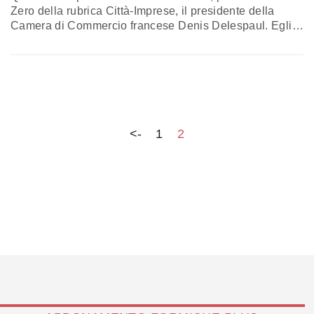
Zero della rubrica Città-Imprese, il presidente della
Camera di Commercio francese Denis Delespaul. Egli
ci ha raccontato di una sua recente visita in Campania
nel corso della quale è rimasto impressionato
particolarmente dalla creatività ed energia riscontrate tra
gli imprenditori campani, nonché dalla loro capacità di
fare rete e costruire progetti di…
<-
1
2