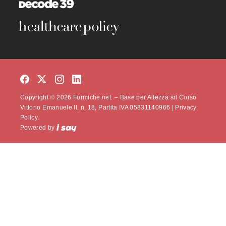
Copyright © 2026 Formiche.net. – Base per Altezza srl Corso
Vittorio Emanuele II, n. 18, Partita IVA 05831140966 |
Privacy
Policy.
Powered by