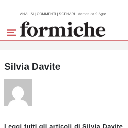
Skip to main content
ANALISI | COMMENTI | SCENARI - domenica 9 Agosto 2026
Silvia Davite
Leggi tutti gli articoli di
Silvia Davite