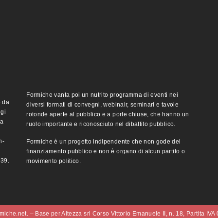
Formiche vanta poi un nutrito programma di eventi nei
o da
diversi formati di convegni, webinair, seminari e tavole
ggi
rotonde aperte al pubblico e a porte chiuse, che hanno un
ma
ruolo importante e riconosciuto nel dibattito pubblico.
n-
Formiche è un progetto indipendente che non gode del
finanziamento pubblico e non è organo di alcun partito o
e39.
movimento politico.
iche.net. – Base per Altezza srl Corso Vittorio Emanuele II, n. 18, Partita IV