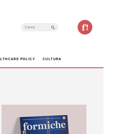
Search Button
Search
for:
LTHCARE POLICY
CULTURA