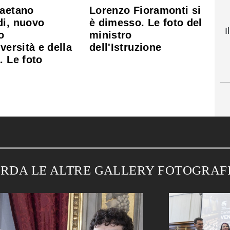
Gaetano
Lorenzo Fioramonti si
di, nuovo
è dimesso. Le foto del
I
o
ministro
iversità e della
dell'Istruzione
. Le foto
RDA LE ALTRE GALLERY FOTOGRAF