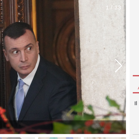
1 / 33
I