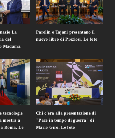
gnazio La
Parolin e Tajani presentano il
Giuseppe Cavo
ia del
nuovo libro di Preziosi. Le foto
solo. Chi c'era 
zo Madama.
edizione del 
foto
e tecnologie
Chi c'era alla presentazione di
Addio a Teodo
la mostra a
"Pace in tempo di guerra" di
presidente del
i a Roma. Le
Mario Giro. Le foto
italiana. Le fo