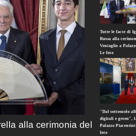
Tutte le facce di I
Russa alla cerimon
Ventaglio a Palaz
Le foto
"Dal sottosuolo all
digitali e green", 
rella alla cerimonia del
Palazzo Piacentin
foto