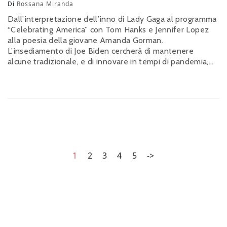
Di
Rossana Miranda
Dall’interpretazione dell’inno di Lady Gaga al programma
“Celebrating America” con Tom Hanks e Jennifer Lopez
alla poesia della giovane Amanda Gorman.
L’insediamento di Joe Biden cercherà di mantenere
alcune tradizionale, e di innovare in tempi di pandemia,
senza però rinunciare alla sfilata di star che lo
sostengono
1
2
3
4
5
->