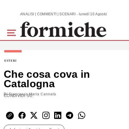
Skip to main content
ANALISI | COMMENTI | SCENARI - lunedì 10 Agosto 2026
ESTERI
Che cosa cova in
Catalogna
Di
Francesco Maria Cannatà
CONDIVIDI SU: