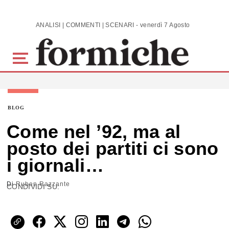
Skip to main content
ANALISI | COMMENTI | SCENARI - venerdì 7 Agosto 2026
BLOG
Come nel ’92, ma al
posto dei partiti ci sono
i giornali…
Di
Ruben Razzante
CONDIVIDI SU: