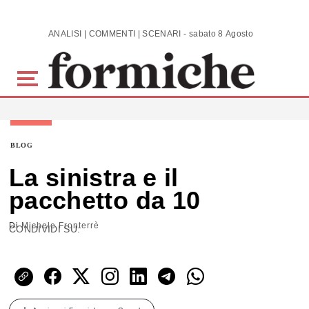
Skip to main content
ANALISI | COMMENTI | SCENARI - sabato 8 Agosto 2026
BLOG
La sinistra e il
pacchetto da 10
Di
Michele Fronterrè
CONDIVIDI SU: