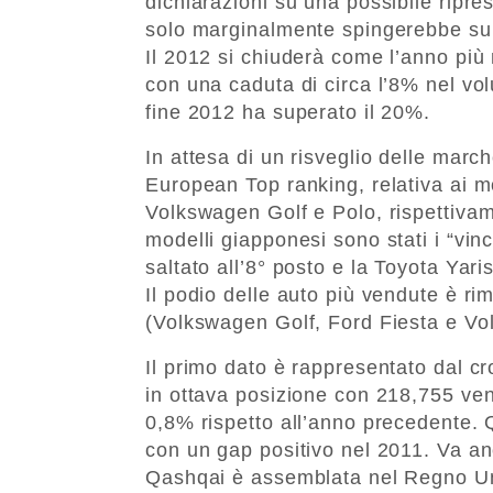
dichiarazioni su una possibile ripres
solo marginalmente spingerebbe su 
Il 2012 si chiuderà come l’anno più
con una caduta di circa l’8% nel vol
fine 2012 ha superato il 20%.
In attesa di un risveglio delle marc
European Top ranking, relativa ai mo
Volkswagen Golf e Polo, rispettivam
modelli giapponesi sono stati i “vin
saltato all’8° posto e la Toyota Yari
Il podio delle auto più vendute è rim
(Volkswagen Golf, Ford Fiesta e Vol
Il primo dato è rappresentato dal c
in ottava posizione con 218,755 ven
0,8% rispetto all’anno precedente. 
con un gap positivo nel 2011. Va anc
Qashqai è assemblata nel Regno Uni