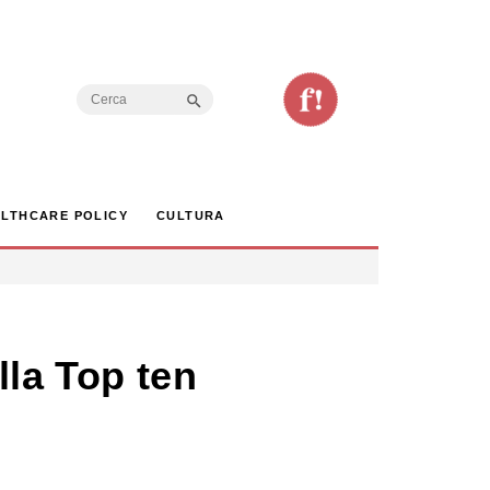
Search Button
Search
for:
LTHCARE POLICY
CULTURA
lla Top ten