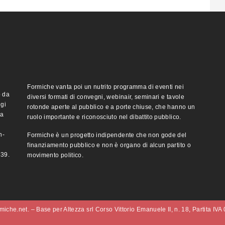
Formiche vanta poi un nutrito programma di eventi nei
o da
diversi formati di convegni, webinair, seminari e tavole
ggi
rotonde aperte al pubblico e a porte chiuse, che hanno un
ma
ruolo importante e riconosciuto nel dibattito pubblico.
n-
Formiche è un progetto indipendente che non gode del
finanziamento pubblico e non è organo di alcun partito o
e39.
movimento politico.
iche.net. – Base per Altezza srl Corso Vittorio Emanuele II, n. 18, Partita IV