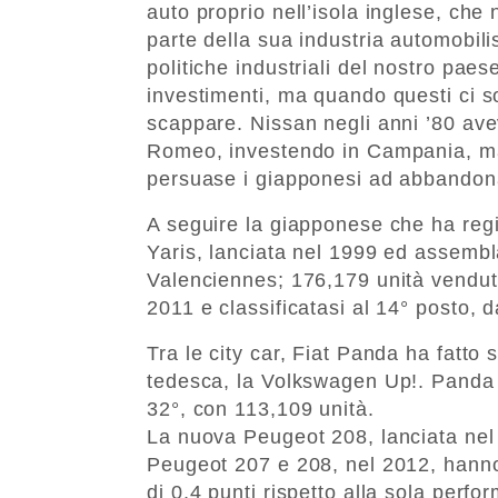
auto proprio nell’isola inglese, che 
parte della sua industria automobilis
politiche industriali del nostro paes
investimenti, ma quando questi ci son
scappare. Nissan negli anni ’80 ave
Romeo, investendo in Campania, ma i
persuase i giapponesi ad abbandonare
A seguire la giapponese che ha reg
Yaris, lanciata nel 1999 ed assembl
Valenciennes; 176,179 unità vendut
2011 e classificatasi al 14° posto, d
Tra le city car, Fiat Panda ha fatto 
tedesca, la Volkswagen Up!. Panda 
32°, con 113,109 unità.
La nuova Peugeot 208, lanciata nel
Peugeot 207 e 208, nel 2012, hanno
di 0,4 punti rispetto alla sola perf