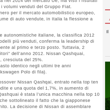
a nel 2014 del mercato Ue, ma visti i risultati
i volumi venduti del Gruppo Fiat.
 nero per il mercato automobilistico europeo,
ume di auto vendute, in Italia la flessione a
I
he autonomistiche italiane, la classifica 2012
delli più venduti, conferma la leadership di
ente al primo e terzo posto. Tuttavia, 2
citori” dell’anno 2012. Nissan Qashquai,
s, cresciuta del 25%.
asto identico negli ultimi tre anni
kswagen Polo di fila).
rossover Nissan Qashqai, entrato nella top ten
dite e una quota del 1,7%, in aumento di
Qashquai è stata l’unica macchina nella top 10
he sottolineato il fatto che la giapponese
to. La decisione di Nissan di assemblare